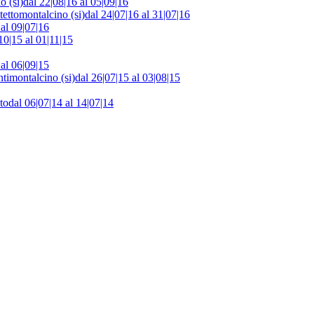
o (si)
dal 22|08|16 al 05|09|16
tetto
montalcino (si)
dal 24|07|16 al 31|07|16
 al 09|07|16
10|15 al 01|11|15
 al 06|09|15
nti
montalcino (si)
dal 26|07|15 al 03|08|15
to
dal 06|07|14 al 14|07|14