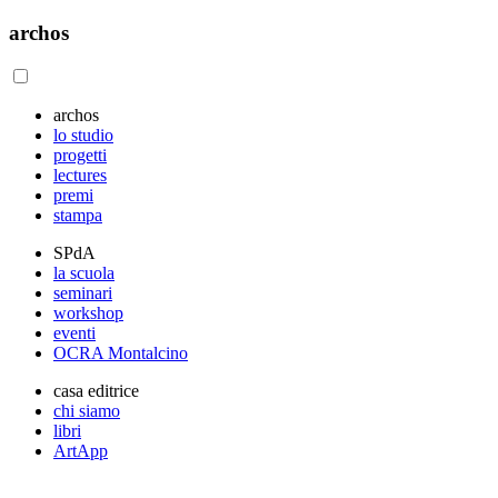
archos
archos
lo studio
progetti
lectures
premi
stampa
SPdA
la scuola
seminari
workshop
eventi
OCRA Montalcino
casa editrice
chi siamo
libri
ArtApp