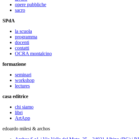
opere pubbliche
sacro
SPdA
la scuola
programma
docenti
contatti
OCRA montalcino
formazione
seminari
workshop
lectures
casa editrice
chi siamo
libri
ArtApp
edoardo milesi & archos