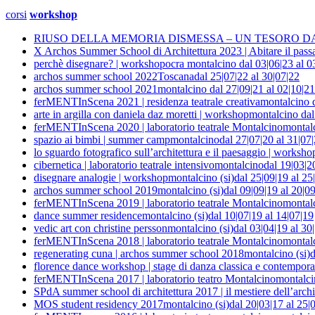
corsi
workshop
RIUSO DELLA MEMORIA DISMESSA – UN TESORO D
X Archos Summer School di Architettura 2023 | Abitare il passat
perchè disegnare? | workshop
ocra montalcino
dal 03|06|23 al 0
archos summer school 2022
Toscana
dal 25|07|22 al 30|07|22
archos summer school 2021
montalcino
dal 27|09|21 al 02|10|21
ferMENTInScena 2021 | residenza teatrale creativa
montalcino
arte in argilla con daniela daz moretti | workshop
montalcino
dal
ferMENTInScena 2020 | laboratorio teatrale Montalcino
montalc
spazio ai bimbi | summer camp
montalcino
dal 27|07|20 al 31|07
lo sguardo fotografico sull’architettura e il paesaggio | worksho
cibernetica | laboratorio teatrale intensivo
montalcino
dal 19|03|2
disegnare analogie | workshop
montalcino (si)
dal 25|09|19 al 25
archos summer school 2019
montalcino (si)
dal 09|09|19 al 20|0
ferMENTInScena 2019 | laboratorio teatrale Montalcino
montalc
dance summer residence
montalcino (si)
dal 10|07|19 al 14|07|19
vedic art con christine persson
montalcino (si)
dal 03|04|19 al 30
ferMENTInScena 2018 | laboratorio teatrale Montalcino
montalc
regenerating cuna | archos summer school 2018
montalcino (si)
d
florence dance workshop | stage di danza classica e contempor
ferMENTInScena 2017 | laboratorio teatro Montalcino
montalci
SPdA summer school di architettura 2017 | il mestiere dell’archi
MOS student residency 2017
montalcino (si)
dal 20|03|17 al 25|