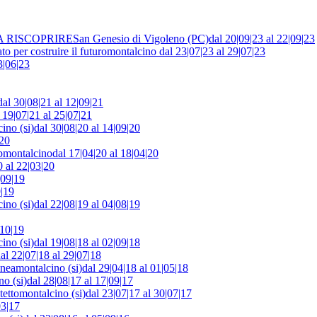
A RISCOPRIRE
San Genesio di Vigoleno (PC)
dal 20|09|23 al 22|09|23
o per costruire il futuro
montalcino
dal 23|07|23 al 29|07|23
3|06|23
dal 30|08|21 al 12|09|21
 19|07|21 al 25|07|21
ino (si)
dal 30|08|20 al 14|09|20
|20
p
montalcino
dal 17|04|20 al 18|04|20
0 al 22|03|20
|09|19
9|19
ino (si)
dal 22|08|19 al 04|08|19
|10|19
ino (si)
dal 19|08|18 al 02|09|18
al 22|07|18 al 29|07|18
anea
montalcino (si)
dal 29|04|18 al 01|05|18
no (si)
dal 28|08|17 al 17|09|17
tetto
montalcino (si)
dal 23|07|17 al 30|07|17
03|17