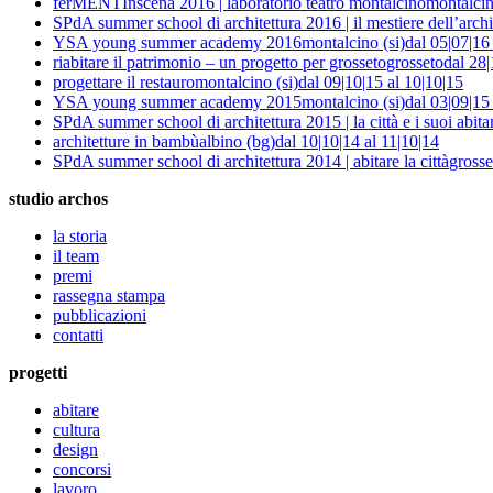
ferMENTInscena 2016 | laboratorio teatro montalcino
montalcin
SPdA summer school di architettura 2016 | il mestiere dell’archi
YSA young summer academy 2016
montalcino (si)
dal 05|07|16
riabitare il patrimonio – un progetto per grosseto
grosseto
dal 28|
progettare il restauro
montalcino (si)
dal 09|10|15 al 10|10|15
YSA young summer academy 2015
montalcino (si)
dal 03|09|15
SPdA summer school di architettura 2015 | la città e i suoi abita
architetture in bambù
albino (bg)
dal 10|10|14 al 11|10|14
SPdA summer school di architettura 2014 | abitare la città
grosse
studio archos
la storia
il team
premi
rassegna stampa
pubblicazioni
contatti
progetti
abitare
cultura
design
concorsi
lavoro