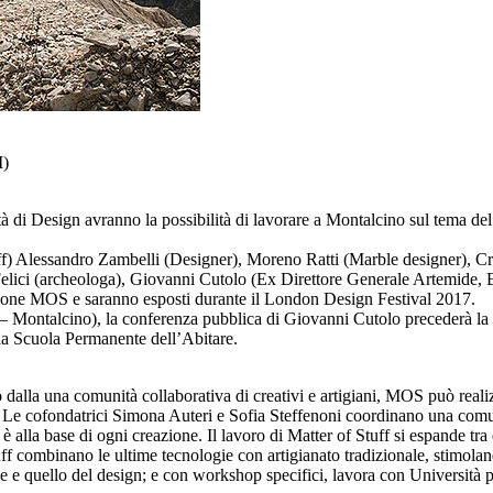
I)
à di Design avranno la possibilità di lavorare a Montalcino sul tema del m
uff) Alessandro Zambelli (Designer), Moreno Ratti (Marble designer), 
a Felici (archeologa), Giovanni Cutolo (Ex Direttore Generale Artemid
lezione MOS e saranno esposti durante il London Design Festival 2017.
ntalcino), la conferenza pubblica di Giovanni Cutolo precederà la pre
lla Scuola Permanente dell’Abitare.
o dalla una comunità collaborativa di creativi e artigiani, MOS può reali
erni. Le cofondatrici Simona Auteri e Sofia Steffenoni coordinano una comu
 alla base di ogni creazione. Il lavoro di Matter of Stuff si espande tra 
Stuff combinano le ultime tecnologie con artigianato tradizionale, stim
quello del design; e con workshop specifici, lavora con Università per f