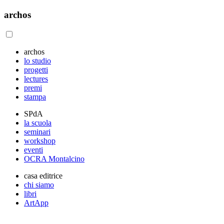
archos
archos
lo studio
progetti
lectures
premi
stampa
SPdA
la scuola
seminari
workshop
eventi
OCRA Montalcino
casa editrice
chi siamo
libri
ArtApp