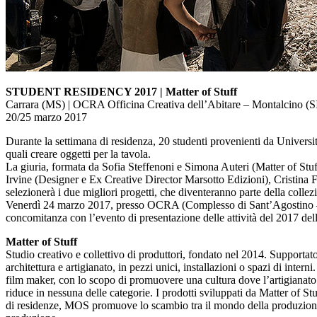
STUDENT RESIDENCY 2017 | Matter of Stuff
Carrara (MS) | OCRA Officina Creativa dell’Abitare – Montalcino (S
20/25 marzo 2017
Durante la settimana di residenza, 20 studenti provenienti da Universit
quali creare oggetti per la tavola.
La giuria, formata da Sofia Steffenoni e Simona Auteri (Matter of St
Irvine (Designer e Ex Creative Director Marsotto Edizioni), Cristin
selezionerà i due migliori progetti, che diventeranno parte della col
Venerdì 24 marzo 2017, presso OCRA (Complesso di Sant’Agostino – Mo
concomitanza con l’evento di presentazione delle attività del 2017 de
Matter of Stuff
Studio creativo e collettivo di produttori, fondato nel 2014. Supportat
architettura e artigianato, in pezzi unici, installazioni o spazi di int
film maker, con lo scopo di promuovere una cultura dove l’artigianato è
riduce in nessuna delle categorie. I prodotti sviluppati da Matter of 
di residenze, MOS promuove lo scambio tra il mondo della produzione e 