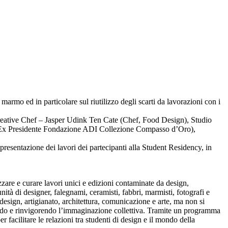
armo ed in particolare sul riutilizzo degli scarti da lavorazioni con i
Creative Chef – Jasper Udink Ten Cate (Chef, Food Design), Studio
e, Ex Presidente Fondazione ADI Collezione Compasso d’Oro),
sentazione dei lavori dei partecipanti alla Student Residency, in
zzare e curare lavori unici e edizioni contaminate da design,
nità di designer, falegnami, ceramisti, fabbri, marmisti, fotografi e
design, artigianato, architettura, comunicazione e arte, ma non si
olando e rinvigorendo l’immaginazione collettiva. Tramite un programma
acilitare le relazioni tra studenti di design e il mondo della