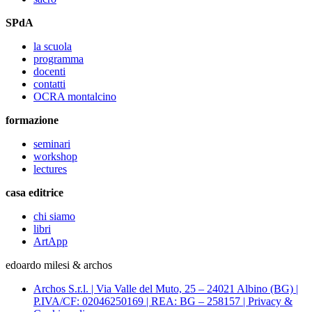
SPdA
la scuola
programma
docenti
contatti
OCRA montalcino
formazione
seminari
workshop
lectures
casa editrice
chi siamo
libri
ArtApp
edoardo milesi & archos
Archos S.r.l. | Via Valle del Muto, 25 – 24021 Albino (BG) |
P.IVA/CF: 02046250169 | REA: BG – 258157 | Privacy &