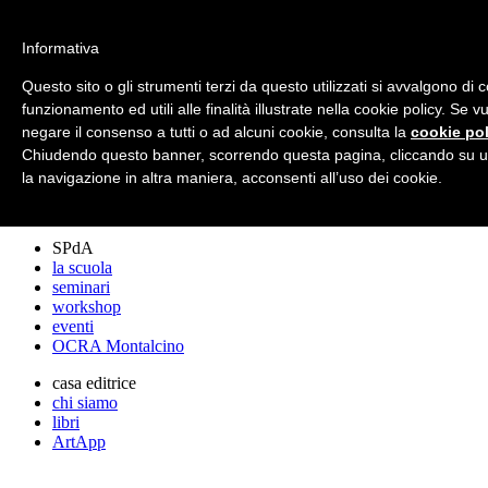
archos
Informativa
Questo sito o gli strumenti terzi da questo utilizzati si avvalgono di 
funzionamento ed utili alle finalità illustrate nella cookie policy. Se 
archos
negare il consenso a tutti o ad alcuni cookie, consulta la
cookie pol
lo studio
progetti
Chiudendo questo banner, scorrendo questa pagina, cliccando su u
lectures
la navigazione in altra maniera, acconsenti all’uso dei cookie.
premi
stampa
SPdA
la scuola
seminari
workshop
eventi
OCRA Montalcino
casa editrice
chi siamo
libri
ArtApp