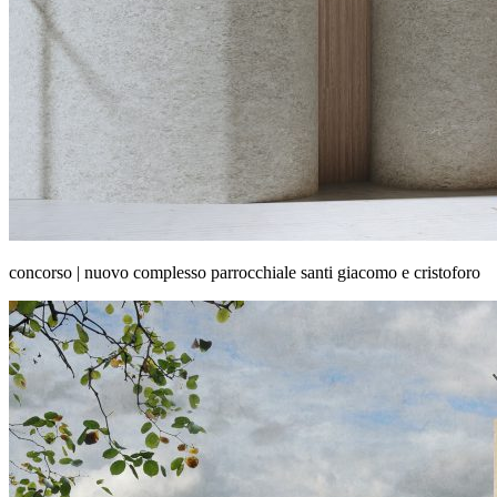
concorso | nuovo complesso parrocchiale santi giacomo e cristoforo