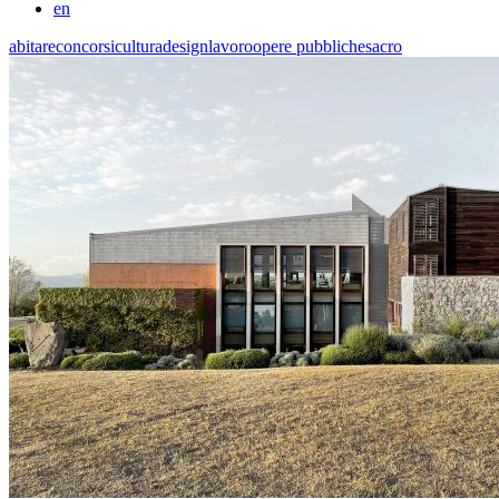
en
abitare
concorsi
cultura
design
lavoro
opere pubbliche
sacro