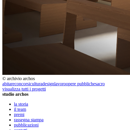
© archivio archos
abitare
concorsi
cultura
design
lavoro
opere pubbliche
sacro
visualizza tutti i progetti
studio archos
la storia
il team
premi
rassegna stampa
pubblicazioni