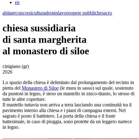
en
abitare
concorsi
cultura
design
lavoro
opere pubbliche
sacro
chiesa sussidiaria
di santa margherita
al monastero di siloe
cinigiano (gr)
2026
Lo spazio della chiesa è delimitato dal prolungamento del recinto in
pietra del
Monastero di Siloe
(le mura in sasso) sul quale, sostenuto
da puntoni in legno, è steso un mantello in zinco-titanio, lo stesso di
tutte le altre coperture.
Il mantello tuttavia non arriva a terra lasciando una continuità tra il
pavimento interno alla chiesa e i piani di campagna esterni. Nel
sagrato è posto il battistero. La porta della chiesa e il fonte
battesimale, in caso di pioggia, sono protette da un leggero nartece
in legno.