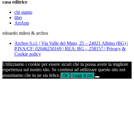
casa editrice
chi siamo
libri
ArtApp
edoardo milesi & archos
Archos S.r.l. | Via Valle del Muto, 25 – 24021 Albino (BG) |
P.IVA/CF: 02046250169 | REA: BG – 258157 | Privacy &
Cookie policy
Utilizziamo i cookie per essere sicuri che tu possa avere la migliore
esperienza sul nostro sito. Se continui ad utilizzare questo sito noi
assumiamo che tu ne sia felice.
Ok
Leggi di più