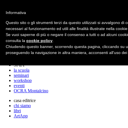
archos
Informativa
Questo sito o gli strumenti terzi da questo utilizzati si avvalgono di 
necessari al funzionamento ed utili alle finalità illustrate nella cookie
archos
Se vuoi saperne di più o negare il consenso a tutti o ad alcuni cooki
lo studio
progetti
consulta la
cookie policy
.
lectures
Chiudendo questo banner, scorrendo questa pagina, cliccando su un
premi
proseguendo la navigazione in altra maniera, acconsenti all’uso dei
stampa
SPdA
la scuola
seminari
workshop
eventi
OCRA Montalcino
casa editrice
chi siamo
libri
ArtApp