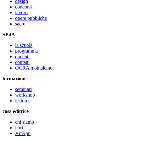
design
concorsi
lavoro
opere pubbliche
sacro
SPdA
la scuola
programma
docenti
contatti
OCRA montalcino
formazione
seminari
workshop
lectures
casa editrice
chi siamo
libri
ArtApp