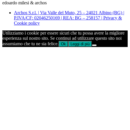
edoardo milesi & archos
Archos S.r.l. | Via Valle del Muto, 25 – 24021 Albino (BG) |
P.IVA/CF: 02046250169 | REA: BG – 258157 | Privacy &
Cookie policy
Utilizziamo i cookie per essere sicuri che tu possa avere la migliore
esperienza sul nostro sito. Se continui ad utilizzare questo sito noi
assumiamo che tu ne sia felice.
Ok
Leggi di più