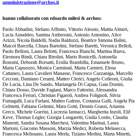
amministrazione@archos.it
hanno collaborato con edoardo milesi & archos:
Paolo Abbadini, Stefano Affinito, Vittorio Alessio, Mattia Almeri,
Lucia Amaddeo, Santina Ambrosini, Antonio Antonino, Alice
Arizzi, Nicola Baldelli, Nadia Balduzzi, Beatrice Simona Balini,
Maicol Barcella, Chiara Bartolini, Stefano Baretti, Veronica Belloli,
Paolo Belloni, Laura Belotti, Francesca Bianchi, Martina Biava,
Eleonora Bindi, Chiara Birolini, Mario Bonicelli, Antonella
Bonomi, Deborah Borsatti, Ersilia Brambilla, Emanuele Bruno,
Maria Capuozzo, Monica Carminati, Marta Carnieri, Elena
Cattaneo, Laura Cavalieri Manasse, Francesco Cazzaniga, Marcello
Cecconi, Damiano Cerami, Matteo Clerici, Angelo Colleoni, Giulia
De Lucia, Lina De Sando, Mariangela Di Capua, Gaia Donini,
Chiara Dosso, Davide Fagiani, Marco Fattorini, Alessandra
Francesca Ferrari, Christian Figaroli, Andrea Folignoli, Silvia
Fumagalli, Luca Furlani, Matteo Galeno, Costanza Galli, Angela Pia
Gelmetti, Fabiana Gelmini, Mara Gotti, Dennis Grassi, Arianna
Greco, Michele Guerini, Lucrezia Iannacci, Margherita Inzoli, Elif
Keve, Thomas Legler, Giorgia Longaretti, Giulia Losito, Claudia
Manenti, Sandra Susana Marchesi, Valentina Marinai, Laura
Marioni, Giacomo Massoni, Marzia Medici, Roberta Melasecca,
Francesca Melissano, Laura Merla, Tiziano Merlini, Marta Minetti,