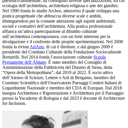
paesistico-ambientale, ha conseguito diverse specializzazioni, tra cui
ecologia dell’architettura, architettura religiosa e arte dei giardini.
Nel 1990 fonda lo studio Archos, attraverso il quale sviluppa una
pratica progettuale che abbraccia diverse scale e ambiti,
distinguendosi per la costante attenzione agli aspetti ambientali,
sociali e costruttivi dell’architettura. Alla pratica professionale
affianca un’attiva partecipazione al dibattito culturale
sull’architettura contemporanea, con un forte interesse per la
divulgazione e il confronto delle proprie sperimentazioni. Nel 2008
fonda la rivista
ArtApp
, di cui è direttore, e dal giugno 2009 è
presidente del Comitato Culturale della Fondazione Socioculturale
Bertarelli. Nel 2014 fonda l’associazione culturale
Scuola
Permanente dell’Abitare
. È stato membro del Consiglio di
Amministrazione della Fabbriceria del Duomo di Siena, detta
“Opera della Metropolitana”, dal 2019 al 2022. È socio attivo
dell’Ateneo di Scienze, Lettere e Arti di Bergamo, membro del
Comitato Scientifico dell’Osservatorio Paesaggi Costieri Italiani di
Legambiente Nazionale e membro del CDA di Europan. Dal 2018
insegna Architettura e Rigenerazione e Architettura per il Paesaggio
presso la Yacademy di Bologna e dal 2023 è docente di Architecture
for Inclusion.