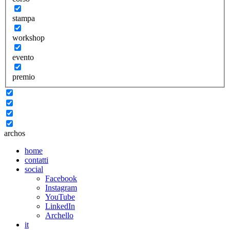
stampa
workshop
evento
premio
archos
home
contatti
social
Facebook
Instagram
YouTube
LinkedIn
Archello
it