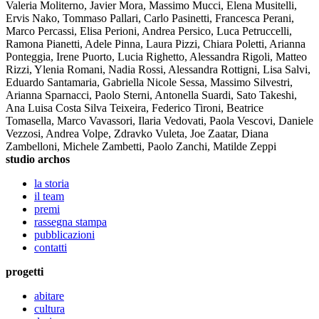
Valeria Moliterno, Javier Mora, Massimo Mucci, Elena Musitelli,
Ervis Nako, Tommaso Pallari, Carlo Pasinetti, Francesca Perani,
Marco Percassi, Elisa Perioni, Andrea Persico, Luca Petruccelli,
Ramona Pianetti, Adele Pinna, Laura Pizzi, Chiara Poletti, Arianna
Ponteggia, Irene Puorto, Lucia Righetto, Alessandra Rigoli, Matteo
Rizzi, Ylenia Romani, Nadia Rossi, Alessandra Rottigni, Lisa Salvi,
Eduardo Santamaria, Gabriella Nicole Sessa, Massimo Silvestri,
Arianna Sparnacci, Paolo Sterni, Antonella Suardi, Sato Takeshi,
Ana Luisa Costa Silva Teixeira, Federico Tironi, Beatrice
Tomasella, Marco Vavassori, Ilaria Vedovati, Paola Vescovi, Daniele
Vezzosi, Andrea Volpe, Zdravko Vuleta, Joe Zaatar, Diana
Zambelloni, Michele Zambetti, Paolo Zanchi, Matilde Zeppi
studio archos
la storia
il team
premi
rassegna stampa
pubblicazioni
contatti
progetti
abitare
cultura