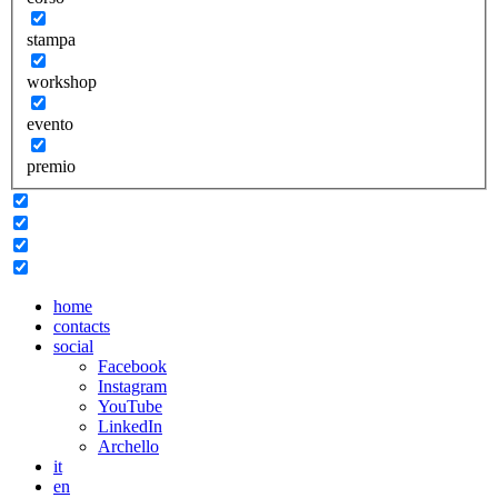
stampa
workshop
evento
premio
home
contacts
social
Facebook
Instagram
YouTube
LinkedIn
Archello
it
en