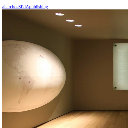
all
archos
SPdA
publishing