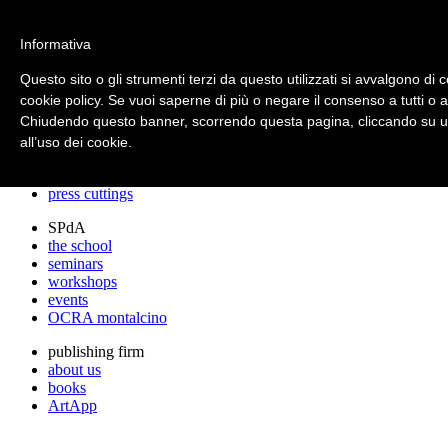
archos
Informativa
Questo sito o gli strumenti terzi da questo utilizzati si avvalgono di c
cookie policy. Se vuoi saperne di più o negare il consenso a tutti o 
archos
Chiudendo questo banner, scorrendo questa pagina, cliccando su un
the studio
projects
all’uso dei cookie.
lectures
prizes
press cuttings
SPdA
the school
seminars
workshops
events
OCRA montalcino
publishing firm
about us
books
ArtApp