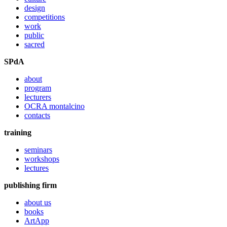
design
competitions
work
public
sacred
SPdA
about
program
lecturers
OCRA montalcino
contacts
training
seminars
workshops
lectures
publishing firm
about us
books
ArtApp