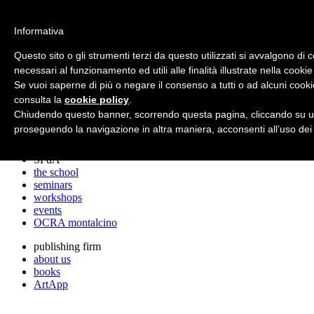
archos
Informativa
Questo sito o gli strumenti terzi da questo utilizzati si avvalgono di 
necessari al funzionamento ed utili alle finalità illustrate nella cookie
archos
Se vuoi saperne di più o negare il consenso a tutti o ad alcuni cooki
the studio
projects
consulta la
cookie policy
.
lectures
Chiudendo questo banner, scorrendo questa pagina, cliccando su un
prizes
proseguendo la navigazione in altra maniera, acconsenti all’uso dei
press cuttings
SPdA
the school
seminars
workshops
events
OCRA montalcino
publishing firm
about us
books
ArtApp