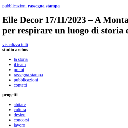
pubblicazioni
rassegna stampa
Elle Decor 17/11/2023 – A Monta
per respirare un luogo di storia 
visualizza tutti
studio archos
la storia
il team
premi
rassegna stampa
pubblicazioni
contatti
progetti
abitare
cultura
design
concorsi
lavoro