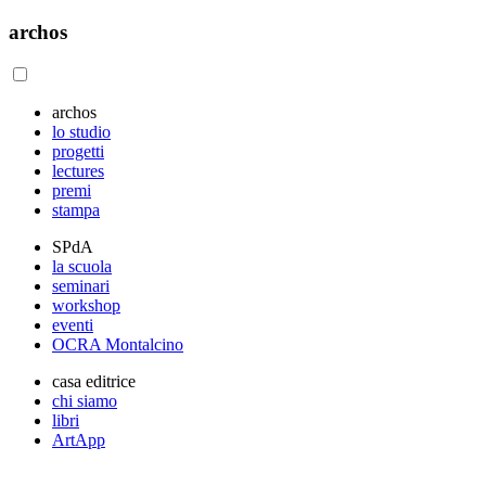
archos
archos
lo studio
progetti
lectures
premi
stampa
SPdA
la scuola
seminari
workshop
eventi
OCRA Montalcino
casa editrice
chi siamo
libri
ArtApp