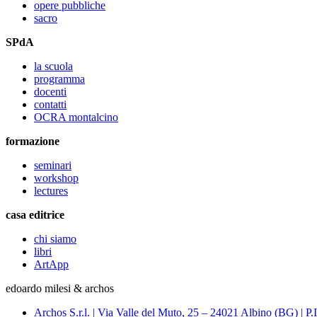
opere pubbliche
sacro
SPdA
la scuola
programma
docenti
contatti
OCRA montalcino
formazione
seminari
workshop
lectures
casa editrice
chi siamo
libri
ArtApp
edoardo milesi & archos
Archos S.r.l. | Via Valle del Muto, 25 – 24021 Albino (BG) 