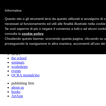
archos
Informativa
Questo sito o gli strumenti terzi da questo utilizzati si avvalgono di 
necessari al funzionamento ed utili alle finalità illustrate nella cookie
archos
Se vuoi saperne di più o negare il consenso a tutti o ad alcuni cooki
the studio
projects
consulta la
cookie policy
.
lectures
Chiudendo questo banner, scorrendo questa pagina, cliccando su un
prizes
proseguendo la navigazione in altra maniera, acconsenti all’uso dei
press cuttings
SPdA
the school
seminars
workshops
events
OCRA montalcino
publishing firm
about us
books
ArtApp