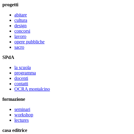
progetti
abitare
cultura
design
concorsi
lavoro
opere pubbliche
sacro
SPdA
la scuola
programma
docenti
contatti
OCRA montalcino
formazione
seminari
workshop
lectures
casa editrice