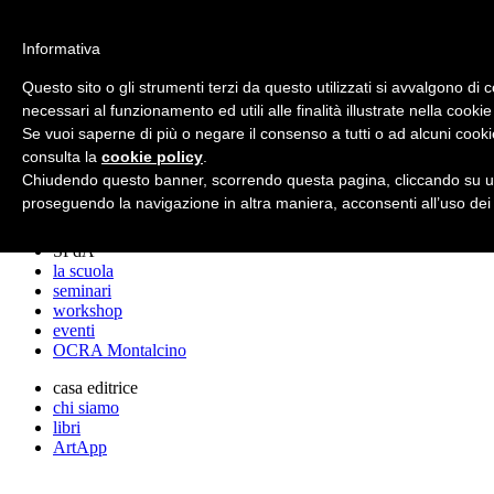
archos
Informativa
Questo sito o gli strumenti terzi da questo utilizzati si avvalgono di 
necessari al funzionamento ed utili alle finalità illustrate nella cookie
archos
Se vuoi saperne di più o negare il consenso a tutti o ad alcuni cooki
lo studio
progetti
consulta la
cookie policy
.
lectures
Chiudendo questo banner, scorrendo questa pagina, cliccando su un
premi
proseguendo la navigazione in altra maniera, acconsenti all’uso dei
stampa
SPdA
la scuola
seminari
workshop
eventi
OCRA Montalcino
casa editrice
chi siamo
libri
ArtApp