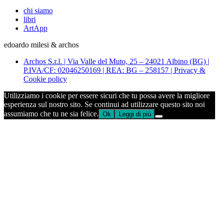
chi siamo
libri
ArtApp
edoardo milesi & archos
Archos S.r.l. | Via Valle del Muto, 25 – 24021 Albino (BG) |
P.IVA/CF: 02046250169 | REA: BG – 258157 | Privacy &
Cookie policy
Utilizziamo i cookie per essere sicuri che tu possa avere la migliore
esperienza sul nostro sito. Se continui ad utilizzare questo sito noi
assumiamo che tu ne sia felice.
Ok
Leggi di più