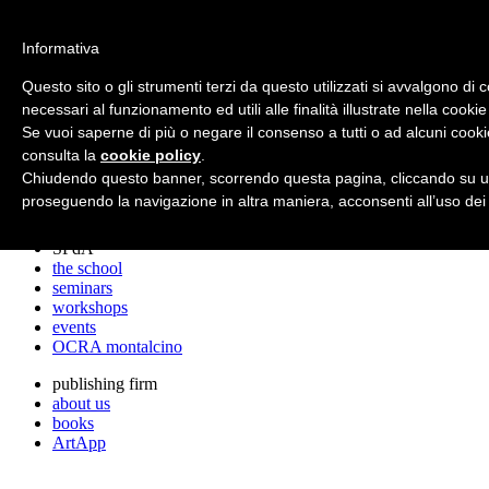
archos
Informativa
Questo sito o gli strumenti terzi da questo utilizzati si avvalgono di 
necessari al funzionamento ed utili alle finalità illustrate nella cookie
archos
Se vuoi saperne di più o negare il consenso a tutti o ad alcuni cooki
the studio
projects
consulta la
cookie policy
.
lectures
Chiudendo questo banner, scorrendo questa pagina, cliccando su un
prizes
proseguendo la navigazione in altra maniera, acconsenti all’uso dei
press cuttings
SPdA
the school
seminars
workshops
events
OCRA montalcino
publishing firm
about us
books
ArtApp