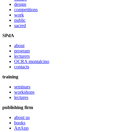
design
competitions
work
public
sacred
SPdA
about
program
lecturers
OCRA montalcino
contacts
training
seminars
workshops
lectures
publishing firm
about us
books
ArtApp