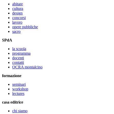
abitare
cultura
design
concorsi
lavoro
opere pubbliche
sacro
SPdA
la scuola
programma
docenti
contatti
OCRA montalcino
formazione
seminari
workshop
lectures
casa editrice
chi siamo