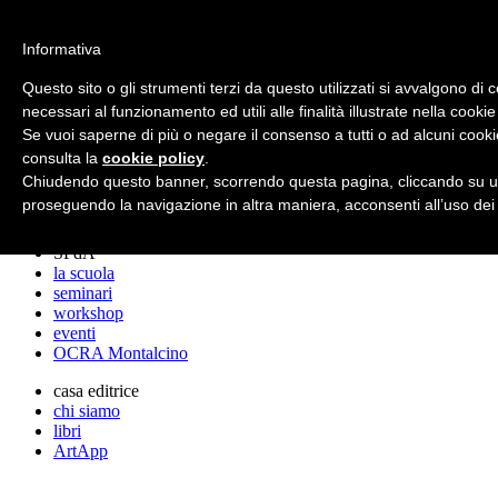
archos
Informativa
Questo sito o gli strumenti terzi da questo utilizzati si avvalgono di 
necessari al funzionamento ed utili alle finalità illustrate nella cookie
archos
Se vuoi saperne di più o negare il consenso a tutti o ad alcuni cooki
lo studio
progetti
consulta la
cookie policy
.
lectures
Chiudendo questo banner, scorrendo questa pagina, cliccando su un
premi
proseguendo la navigazione in altra maniera, acconsenti all’uso dei
stampa
SPdA
la scuola
seminari
workshop
eventi
OCRA Montalcino
casa editrice
chi siamo
libri
ArtApp