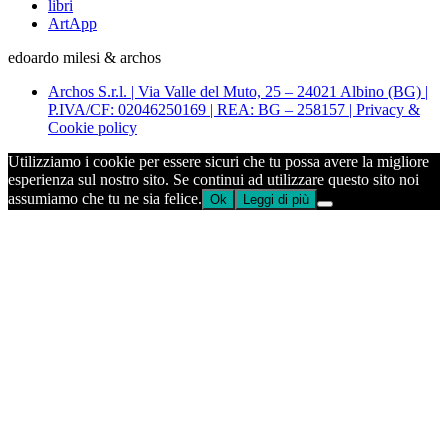
libri
ArtApp
edoardo milesi & archos
Archos S.r.l. | Via Valle del Muto, 25 – 24021 Albino (BG) |
P.IVA/CF: 02046250169 | REA: BG – 258157 | Privacy &
Cookie policy
Utilizziamo i cookie per essere sicuri che tu possa avere la migliore
esperienza sul nostro sito. Se continui ad utilizzare questo sito noi
assumiamo che tu ne sia felice.
Ok
Leggi di più