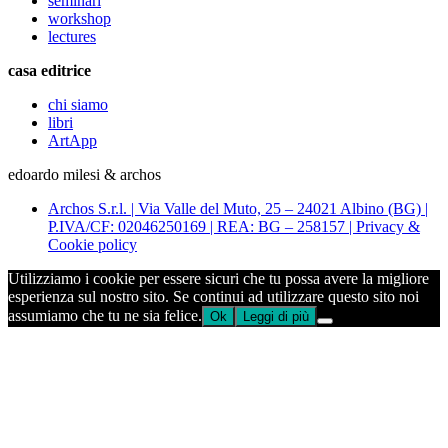
seminari
workshop
lectures
casa editrice
chi siamo
libri
ArtApp
edoardo milesi & archos
Archos S.r.l. | Via Valle del Muto, 25 – 24021 Albino (BG) |
P.IVA/CF: 02046250169 | REA: BG – 258157 | Privacy &
Cookie policy
Utilizziamo i cookie per essere sicuri che tu possa avere la migliore
esperienza sul nostro sito. Se continui ad utilizzare questo sito noi
assumiamo che tu ne sia felice.
Ok
Leggi di più