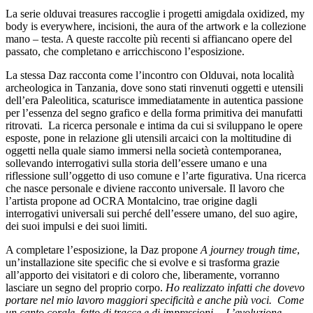
La serie olduvai treasures raccoglie i progetti amigdala oxidized, my
body is everywhere, incisioni, the aura of the artwork e la collezione
mano – testa. A queste raccolte più recenti si affiancano opere del
passato, che completano e arricchiscono l’esposizione.
La stessa Daz racconta come l’incontro con Olduvai, nota località
archeologica in Tanzania, dove sono stati rinvenuti oggetti e utensili
dell’era Paleolitica, scaturisce immediatamente in autentica passione
per l’essenza del segno grafico e della forma primitiva dei manufatti
ritrovati. La ricerca personale e intima da cui si sviluppano le opere
esposte, pone in relazione gli utensili arcaici con la moltitudine di
oggetti nella quale siamo immersi nella società contemporanea,
sollevando interrogativi sulla storia dell’essere umano e una
riflessione sull’oggetto di uso comune e l’arte figurativa. Una ricerca
che nasce personale e diviene racconto universale. Il lavoro che
l’artista propone ad OCRA Montalcino, trae origine dagli
interrogativi universali sui perché dell’essere umano, del suo agire,
dei suoi impulsi e dei suoi limiti.
A completare l’esposizione, la Daz propone
A journey trough time
,
un’installazione site specific che si evolve e si trasforma grazie
all’apporto dei visitatori e di coloro che, liberamente, vorranno
lasciare un segno del proprio corpo.
Ho realizzato infatti che dovevo
portare nel mio lavoro maggiori specificità e anche più voci. Come
un canto corale, fatto di tracce e di impressioni… L’evoluzione