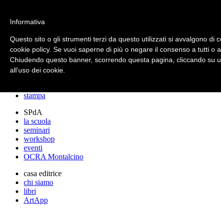
archos
Informativa
Questo sito o gli strumenti terzi da questo utilizzati si avvalgono di c
cookie policy. Se vuoi saperne di più o negare il consenso a tutti o 
archos
Chiudendo questo banner, scorrendo questa pagina, cliccando su un
lo studio
progetti
all’uso dei cookie.
lectures
premi
stampa
SPdA
la scuola
seminari
workshop
eventi
OCRA Montalcino
casa editrice
chi siamo
libri
ArtApp