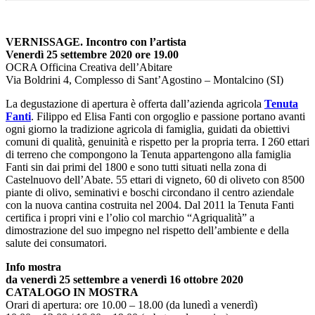
VERNISSAGE. Incontro con l’artista
Venerdì 25 settembre 2020 ore 19.00
OCRA Officina Creativa dell’Abitare
Via Boldrini 4, Complesso di Sant’Agostino – Montalcino (SI)
La degustazione di apertura è offerta dall’azienda agricola
Tenuta
Fanti
. Filippo ed Elisa Fanti con orgoglio e passione portano avanti
ogni giorno la tradizione agricola di famiglia, guidati da obiettivi
comuni di qualità, genuinità e rispetto per la propria terra. I 260 ettari
di terreno che compongono la Tenuta appartengono alla famiglia
Fanti sin dai primi del 1800 e sono tutti situati nella zona di
Castelnuovo dell’Abate. 55 ettari di vigneto, 60 di oliveto con 8500
piante di olivo, seminativi e boschi circondano il centro aziendale
con la nuova cantina costruita nel 2004. Dal 2011 la Tenuta Fanti
certifica i propri vini e l’olio col marchio “Agriqualità” a
dimostrazione del suo impegno nel rispetto dell’ambiente e della
salute dei consumatori.
Info mostra
da venerdì 25 settembre a venerdì 16 ottobre 2020
CATALOGO IN MOSTRA
Orari di apertura: ore 10.00 – 18.00 (da lunedì a venerdì)