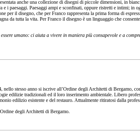
presentata anche una collezione di disegni di piccole dimensioni, in bianco
ura e i paesaggi. Paesaggi ampi e sconfinati, oppure ristretti e intimi; in
ne per il disegno, che per Franco rappresenta la prima forma di espressi
gna da tutta la vita. Per Franco il disegno è un linguaggio che consente d
 essere umano: ci aiuta a vivere in maniera più consapevole e a compre
 nello stesso anno si iscrive all’Ordine degli Architetti di Bergamo, co
logie edilizie tradizionali ed il loro inserimento ambientale. Libero profe
rimonio edilizio esistente e del restauro. Attualmente ritiratosi dalla pro
l’Ordine degli Architetti di Bergamo.