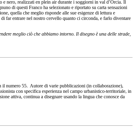
 e nero, realizzati en plein air durante i soggiorni in val d’Orcia. Il
 ognuno di questi Franco ha selezionato e riportato su carta sensazioni
one, quella che meglio risponde alle sue esigenze di lettura e
i far entrare nel nostro cervello quanto ci circonda, e farlo diventare
ndere meglio ciò che abbiamo intorno. Il disegno è una delle strade,
n il numero 55. Autore di varie pubblicazioni (in collaborazione),
ssionista con specifica esperienza nel campo urbanistico-territoriale, in
fessione attiva, continua a disegnare usando la lingua che conosce da