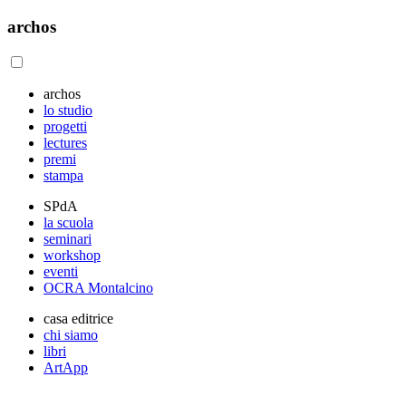
archos
archos
lo studio
progetti
lectures
premi
stampa
SPdA
la scuola
seminari
workshop
eventi
OCRA Montalcino
casa editrice
chi siamo
libri
ArtApp