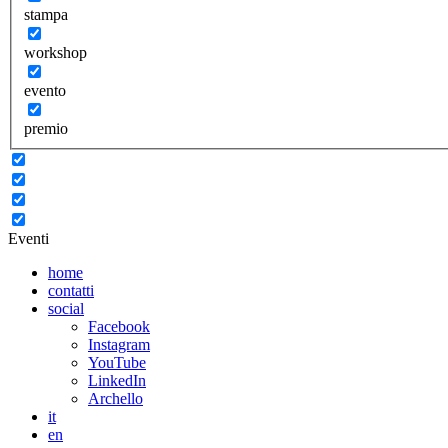
stampa
workshop
evento
premio
Eventi
home
contatti
social
Facebook
Instagram
YouTube
LinkedIn
Archello
it
en