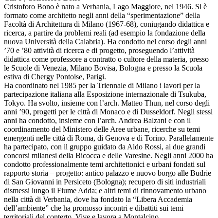
Cristoforo Bono è nato a Verbania, Lago Maggiore, nel 1946. Si è
formato come architetto negli anni della “sperimentazione” della
Facoltà di Architettura di Milano (1967-68), coniugando didattica e
ricerca, a partire da problemi reali (ad esempio la fondazione della
nuova Università della Calabria). Ha condotto nel corso degli anni
’70 e ’80 attività di ricerca e di progetto, proseguendo l’attività
didattica come professore a contratto o cultore della materia, presso
le Scuole di Venezia, Milano Bovisa, Bologna e presso la Scuola
estiva di Chergy Pontoise, Parigi.
Ha coordinato nel 1985 per la Triennale di Milano i lavori per la
partecipazione italiana alla Esposizione internazionale di Tsukuba,
Tokyo. Ha svolto, insieme con l’arch. Matteo Thun, nel corso degli
anni ’90, progetti per le città di Monaco e di Dusseldorf. Negli stessi
anni ha condotto, insieme con l’arch. Andrea Balzani e con il
coordinamento del Ministero delle Aree urbane, ricerche su temi
emergenti nelle città di Roma, di Genova e di Torino. Parallelamente
ha partecipato, con il gruppo guidato da Aldo Rossi, ai due grandi
concorsi milanesi della Bicocca e delle Varesine. Negli anni 2000 ha
condotto professionalmente temi architettonici e urbani fondati sul
rapporto storia – progetto: antico palazzo e nuovo borgo alle Budrie
di San Giovanni in Persiceto (Bologna); recupero di siti industriali
dismessi lungo il Fiume Adda; e altri temi di rinnovamento urbano
nella città di Verbania, dove ha fondato la “Libera Accademia
dell’ambiente” che ha promosso incontri e dibattiti sui temi
territoriali del conterto. Vive e lavora a Montalcino.