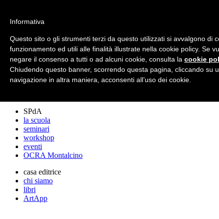
archos
Informativa
Questo sito o gli strumenti terzi da questo utilizzati si avvalgono di 
funzionamento ed utili alle finalità illustrate nella cookie policy. Se 
archos
negare il consenso a tutti o ad alcuni cookie, consulta la
cookie pol
lo studio
progetti
Chiudendo questo banner, scorrendo questa pagina, cliccando su u
lectures
navigazione in altra maniera, acconsenti all’uso dei cookie.
premi
stampa
SPdA
la scuola
seminari
workshop
eventi
OCRA Montalcino
casa editrice
chi siamo
libri
ArtApp