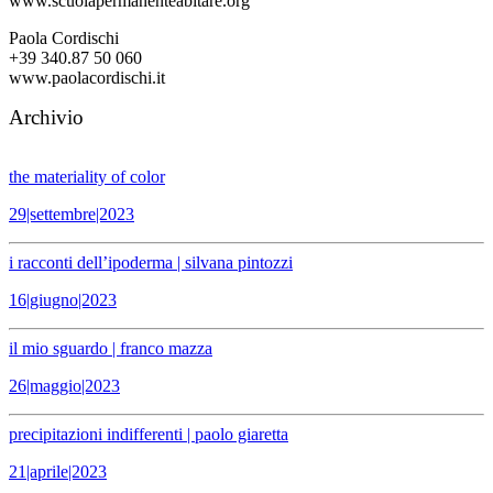
www.scuolapermanenteabitare.org
Paola Cordischi
+39 340.87 50 060
www.paolacordischi.it
Archivio
the materiality of color
29|settembre|2023
i racconti dell’ipoderma | silvana pintozzi
16|giugno|2023
il mio sguardo | franco mazza
26|maggio|2023
precipitazioni indifferenti | paolo giaretta
21|aprile|2023