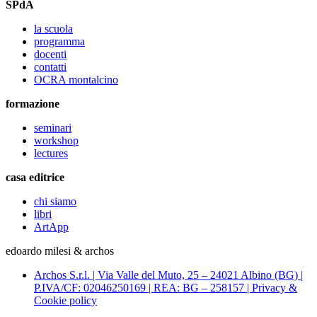
SPdA
la scuola
programma
docenti
contatti
OCRA montalcino
formazione
seminari
workshop
lectures
casa editrice
chi siamo
libri
ArtApp
edoardo milesi & archos
Archos S.r.l. | Via Valle del Muto, 25 – 24021 Albino (BG) |
P.IVA/CF: 02046250169 | REA: BG – 258157 | Privacy &
Cookie policy