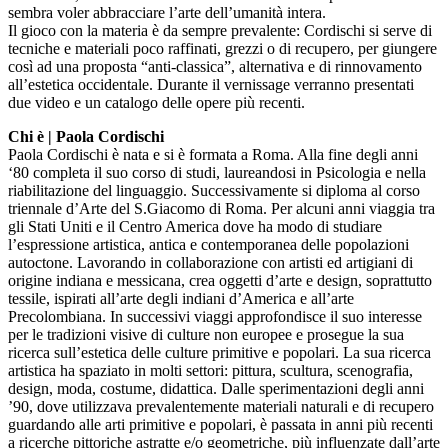
sembra voler abbracciare l’arte dell’umanità intera.
Il gioco con la materia è da sempre prevalente: Cordischi si serve di
tecniche e materiali poco raffinati, grezzi o di recupero, per giungere
così ad una proposta “anti-classica”, alternativa e di rinnovamento
all’estetica occidentale. Durante il vernissage verranno presentati
due video e un catalogo delle opere più recenti.
Chi è | Paola Cordischi
Paola Cordischi è nata e si è formata a Roma. Alla fine degli anni
‘80 completa il suo corso di studi, laureandosi in Psicologia e nella
riabilitazione del linguaggio. Successivamente si diploma al corso
triennale d’Arte del S.Giacomo di Roma. Per alcuni anni viaggia tra
gli Stati Uniti e il Centro America dove ha modo di studiare
l’espressione artistica, antica e contemporanea delle popolazioni
autoctone. Lavorando in collaborazione con artisti ed artigiani di
origine indiana e messicana, crea oggetti d’arte e design, soprattutto
tessile, ispirati all’arte degli indiani d’America e all’arte
Precolombiana. In successivi viaggi approfondisce il suo interesse
per le tradizioni visive di culture non europee e prosegue la sua
ricerca sull’estetica delle culture primitive e popolari. La sua ricerca
artistica ha spaziato in molti settori: pittura, scultura, scenografia,
design, moda, costume, didattica. Dalle sperimentazioni degli anni
’90, dove utilizzava prevalentemente materiali naturali e di recupero
guardando alle arti primitive e popolari, è passata in anni più recenti
a ricerche pittoriche astratte e/o geometriche, più influenzate dall’arte