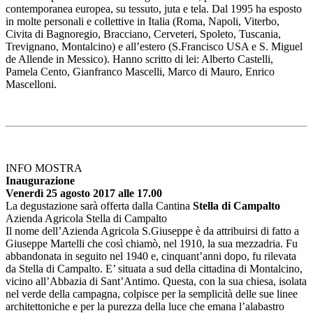
contemporanea europea, su tessuto, juta e tela. Dal 1995 ha esposto
in molte personali e collettive in Italia (Roma, Napoli, Viterbo,
Civita di Bagnoregio, Bracciano, Cerveteri, Spoleto, Tuscania,
Trevignano, Montalcino) e all’estero (S.Francisco USA e S. Miguel
de Allende in Messico). Hanno scritto di lei: Alberto Castelli,
Pamela Cento, Gianfranco Mascelli, Marco di Mauro, Enrico
Mascelloni.
INFO MOSTRA
Inaugurazione
Venerdì 25 agosto 2017 alle 17.00
La degustazione sarà offerta dalla Cantina
Stella di Campalto
Azienda Agricola Stella di Campalto
Il nome dell’Azienda Agricola S.Giuseppe è da attribuirsi di fatto a
Giuseppe Martelli che così chiamò, nel 1910, la sua mezzadria. Fu
abbandonata in seguito nel 1940 e, cinquant’anni dopo, fu rilevata
da Stella di Campalto. E’ situata a sud della cittadina di Montalcino,
vicino all’Abbazia di Sant’Antimo. Questa, con la sua chiesa, isolata
nel verde della campagna, colpisce per la semplicità delle sue linee
architettoniche e per la purezza della luce che emana l’alabastro