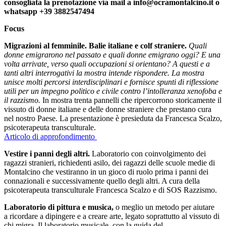
consogliata la prenotazione via mail a info@ocramontalcino.it o
whatsapp +39 3882547494
Focus
Migrazioni al femminile. Balie italiane e colf straniere.
Quali
donne emigrarono nel passato e quali donne emigrano oggi? E una
volta arrivate, verso quali occupazioni si orientano? A questi e a
tanti altri interrogativi la mostra intende rispondere.
La mostra
unisce molti percorsi interdisciplinari e fornisce spunti di riflessione
utili per un impegno politico e civile contro l’intolleranza xenofoba e
il razzismo.
In mostra trenta pannelli che ripercorrono storicamente il
vissuto di donne italiane e delle donne straniere che prestano cura
nel nostro Paese. La presentazione è presieduta da Francesca Scalzo,
psicoterapeuta transculturale.
Articolo di approfondimento
Vestire i panni degli altri.
Laboratorio con coinvolgimento dei
ragazzi stranieri, richiedenti asilo, dei ragazzi delle scuole medie di
Montalcino che vestiranno in un gioco di ruolo prima i panni dei
connazionali e successivamente quello degli altri. A cura della
psicoterapeuta transculturale Francesca Scalzo e di SOS Razzismo.
Laboratorio di pittura e musica,
o meglio un metodo per aiutare
a ricordare a dipingere e a creare arte, legato soprattutto al vissuto di
chi migra. Il laboratorio musicale, con la guida del