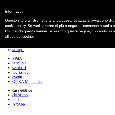
archos
Informativa
Questo sito o gli strumenti terzi da questo utilizzati si avvalgono di c
cookie policy. Se vuoi saperne di più o negare il consenso a tutti o 
archos
Chiudendo questo banner, scorrendo questa pagina, cliccando su un
lo studio
progetti
all’uso dei cookie.
lectures
premi
stampa
SPdA
la scuola
seminari
workshop
eventi
OCRA Montalcino
casa editrice
chi siamo
libri
ArtApp