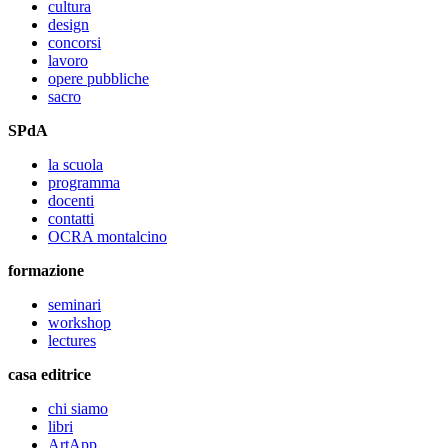
cultura
design
concorsi
lavoro
opere pubbliche
sacro
SPdA
la scuola
programma
docenti
contatti
OCRA montalcino
formazione
seminari
workshop
lectures
casa editrice
chi siamo
libri
ArtApp