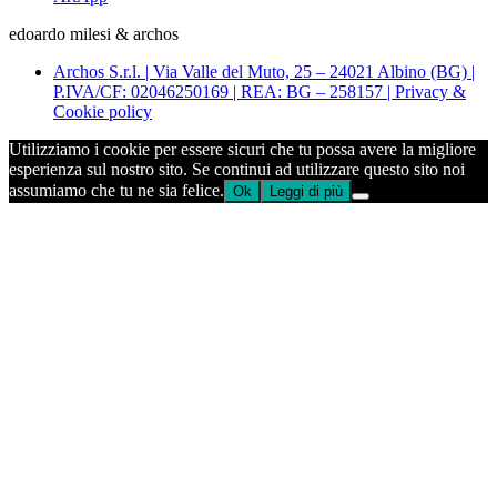
edoardo milesi & archos
Archos S.r.l. | Via Valle del Muto, 25 – 24021 Albino (BG) |
P.IVA/CF: 02046250169 | REA: BG – 258157 | Privacy &
Cookie policy
Utilizziamo i cookie per essere sicuri che tu possa avere la migliore
esperienza sul nostro sito. Se continui ad utilizzare questo sito noi
assumiamo che tu ne sia felice.
Ok
Leggi di più