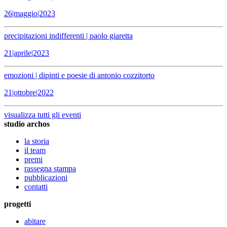
26|maggio|2023
precipitazioni indifferenti | paolo giaretta
21|aprile|2023
emozioni | dipinti e poesie di antonio cozzitorto
21|ottobre|2022
visualizza tutti gli eventi
studio archos
la storia
il team
premi
rassegna stampa
pubblicazioni
contatti
progetti
abitare