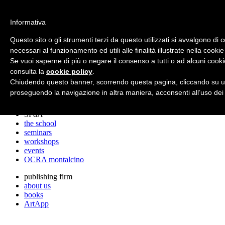
archos
Informativa
Questo sito o gli strumenti terzi da questo utilizzati si avvalgono di 
necessari al funzionamento ed utili alle finalità illustrate nella cookie
archos
Se vuoi saperne di più o negare il consenso a tutti o ad alcuni cooki
the studio
projects
consulta la
cookie policy
.
lectures
Chiudendo questo banner, scorrendo questa pagina, cliccando su un
prizes
proseguendo la navigazione in altra maniera, acconsenti all’uso dei
press cuttings
SPdA
the school
seminars
workshops
events
OCRA montalcino
publishing firm
about us
books
ArtApp