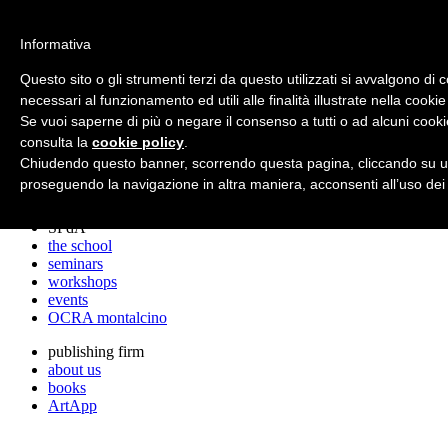
archos
Informativa
Questo sito o gli strumenti terzi da questo utilizzati si avvalgono di 
necessari al funzionamento ed utili alle finalità illustrate nella cookie
archos
Se vuoi saperne di più o negare il consenso a tutti o ad alcuni cooki
the studio
projects
consulta la
cookie policy
.
lectures
Chiudendo questo banner, scorrendo questa pagina, cliccando su un
prizes
proseguendo la navigazione in altra maniera, acconsenti all’uso dei
press cuttings
SPdA
the school
seminars
workshops
events
OCRA montalcino
publishing firm
about us
books
ArtApp