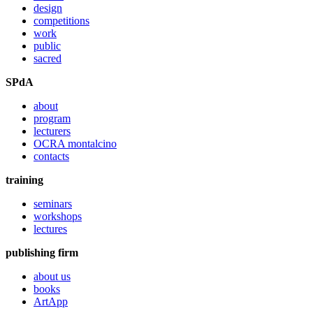
design
competitions
work
public
sacred
SPdA
about
program
lecturers
OCRA montalcino
contacts
training
seminars
workshops
lectures
publishing firm
about us
books
ArtApp