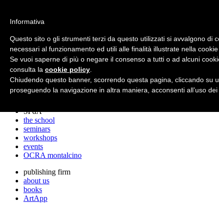
archos
Informativa
Questo sito o gli strumenti terzi da questo utilizzati si avvalgono di 
necessari al funzionamento ed utili alle finalità illustrate nella cookie
archos
Se vuoi saperne di più o negare il consenso a tutti o ad alcuni cooki
the studio
projects
consulta la
cookie policy
.
lectures
Chiudendo questo banner, scorrendo questa pagina, cliccando su un
prizes
proseguendo la navigazione in altra maniera, acconsenti all’uso dei
press cuttings
SPdA
the school
seminars
workshops
events
OCRA montalcino
publishing firm
about us
books
ArtApp