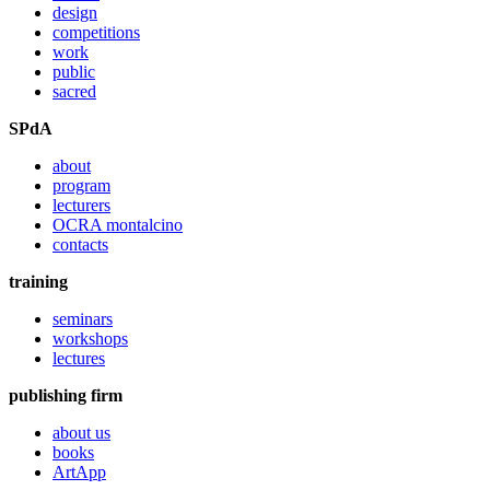
design
competitions
work
public
sacred
SPdA
about
program
lecturers
OCRA montalcino
contacts
training
seminars
workshops
lectures
publishing firm
about us
books
ArtApp