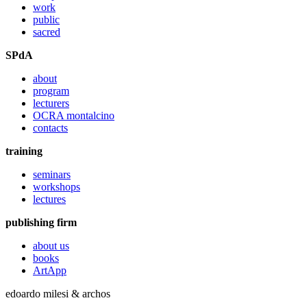
work
public
sacred
SPdA
about
program
lecturers
OCRA montalcino
contacts
training
seminars
workshops
lectures
publishing firm
about us
books
ArtApp
edoardo milesi & archos