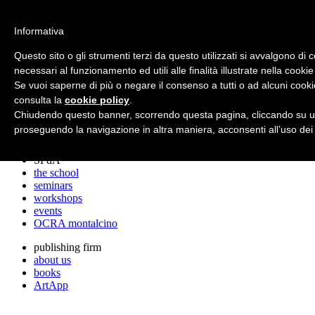
archos
Informativa
Questo sito o gli strumenti terzi da questo utilizzati si avvalgono di 
necessari al funzionamento ed utili alle finalità illustrate nella cookie
archos
Se vuoi saperne di più o negare il consenso a tutti o ad alcuni cooki
the studio
projects
consulta la
cookie policy
.
lectures
Chiudendo questo banner, scorrendo questa pagina, cliccando su un
prizes
proseguendo la navigazione in altra maniera, acconsenti all’uso dei
press cuttings
SPdA
the school
seminars
workshops
events
OCRA montalcino
publishing firm
about us
books
ArtApp