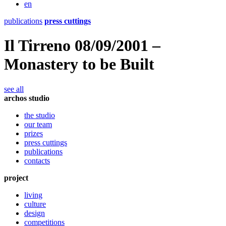
en
publications
press cuttings
Il Tirreno 08/09/2001 –
Monastery to be Built
see all
archos studio
the studio
our team
prizes
press cuttings
publications
contacts
project
living
culture
design
competitions