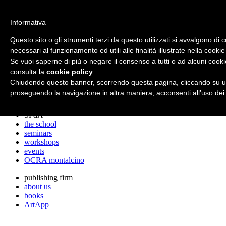
archos
Informativa
Questo sito o gli strumenti terzi da questo utilizzati si avvalgono di 
necessari al funzionamento ed utili alle finalità illustrate nella cookie
archos
Se vuoi saperne di più o negare il consenso a tutti o ad alcuni cooki
the studio
projects
consulta la
cookie policy
.
lectures
Chiudendo questo banner, scorrendo questa pagina, cliccando su un
prizes
proseguendo la navigazione in altra maniera, acconsenti all’uso dei
press cuttings
SPdA
the school
seminars
workshops
events
OCRA montalcino
publishing firm
about us
books
ArtApp