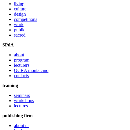
living
culture
design
competitions
work
public
sacred
SPdA
about
program
lecturers
OCRA montalcino
contacts
training
seminars
workshops
lectures
publishing firm
about us