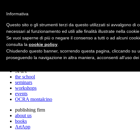
archos
Informativa
Questo sito o gli strumenti terzi da questo utilizzati si avvalgono di 
necessari al funzionamento ed utili alle finalità illustrate nella cookie
archos
Se vuoi saperne di più o negare il consenso a tutti o ad alcuni cooki
the studio
projects
consulta la
cookie policy
.
lectures
Chiudendo questo banner, scorrendo questa pagina, cliccando su un
prizes
proseguendo la navigazione in altra maniera, acconsenti all’uso dei
press cuttings
SPdA
the school
seminars
workshops
events
OCRA montalcino
publishing firm
about us
books
ArtApp