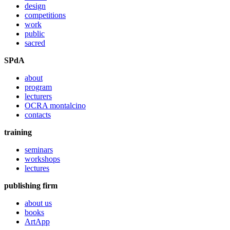
design
competitions
work
public
sacred
SPdA
about
program
lecturers
OCRA montalcino
contacts
training
seminars
workshops
lectures
publishing firm
about us
books
ArtApp