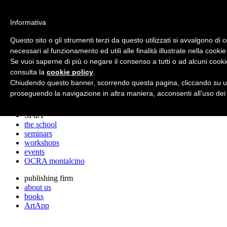
archos
Informativa
Questo sito o gli strumenti terzi da questo utilizzati si avvalgono di 
necessari al funzionamento ed utili alle finalità illustrate nella cookie
archos
Se vuoi saperne di più o negare il consenso a tutti o ad alcuni cooki
the studio
projects
consulta la
cookie policy
.
lectures
Chiudendo questo banner, scorrendo questa pagina, cliccando su un
prizes
proseguendo la navigazione in altra maniera, acconsenti all’uso dei
press cuttings
SPdA
the school
seminars
workshops
events
OCRA montalcino
publishing firm
about us
books
ArtApp