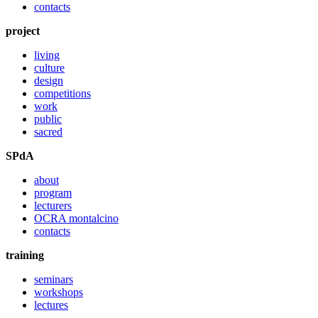
contacts
project
living
culture
design
competitions
work
public
sacred
SPdA
about
program
lecturers
OCRA montalcino
contacts
training
seminars
workshops
lectures