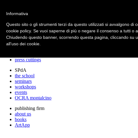
archos
Informativa
Questo sito o gli strumenti terzi da questo utilizzati si avvalgono di c
cookie policy. Se vuoi saperne di più o negare il consenso a tutti o 
archos
Chiudendo questo banner, scorrendo questa pagina, cliccando su un
the studio
projects
all’uso dei cookie.
lectures
prizes
press cuttings
SPdA
the school
seminars
workshops
events
OCRA montalcino
publishing firm
about us
books
ArtApp