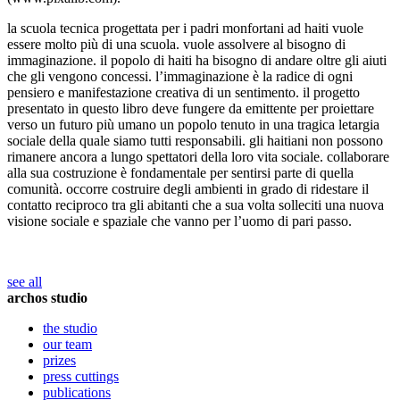
la scuola tecnica progettata per i padri monfortani ad haiti vuole
essere molto più di una scuola. vuole assolvere al bisogno di
immaginazione. il popolo di haiti ha bisogno di andare oltre gli aiuti
che gli vengono concessi. l’immaginazione è la radice di ogni
pensiero e manifestazione creativa di un sentimento. il progetto
presentato in questo libro deve fungere da emittente per proiettare
verso un futuro più umano un popolo tenuto in una tragica letargia
sociale della quale siamo tutti responsabili. gli haitiani non possono
rimanere ancora a lungo spettatori della loro vita sociale. collaborare
alla sua costruzione è fondamentale per sentirsi parte di quella
comunità. occorre costruire degli ambienti in grado di ridestare il
contatto reciproco tra gli abitanti che a sua volta solleciti una nuova
visione sociale e spaziale che vanno per l’uomo di pari passo.
see all
archos studio
the studio
our team
prizes
press cuttings
publications