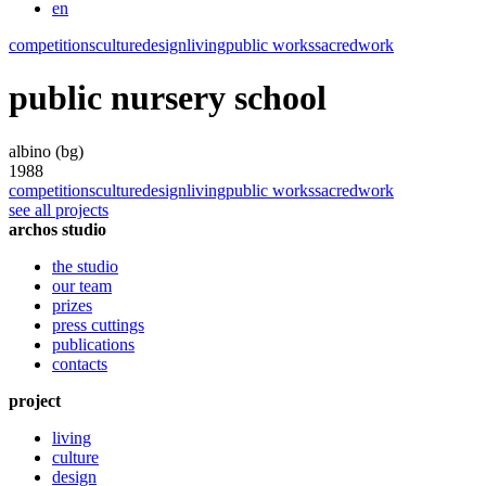
en
competitions
culture
design
living
public works
sacred
work
public nursery school
albino (bg)
1988
competitions
culture
design
living
public works
sacred
work
see all projects
archos studio
the studio
our team
prizes
press cuttings
publications
contacts
project
living
culture
design