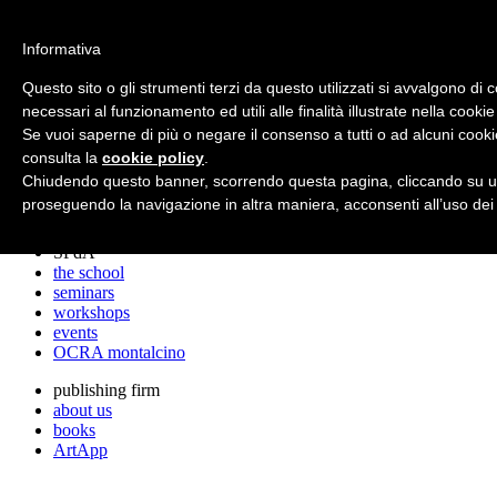
archos
Informativa
Questo sito o gli strumenti terzi da questo utilizzati si avvalgono di 
necessari al funzionamento ed utili alle finalità illustrate nella cookie
archos
Se vuoi saperne di più o negare il consenso a tutti o ad alcuni cooki
the studio
projects
consulta la
cookie policy
.
lectures
Chiudendo questo banner, scorrendo questa pagina, cliccando su un
prizes
proseguendo la navigazione in altra maniera, acconsenti all’uso dei
press cuttings
SPdA
the school
seminars
workshops
events
OCRA montalcino
publishing firm
about us
books
ArtApp