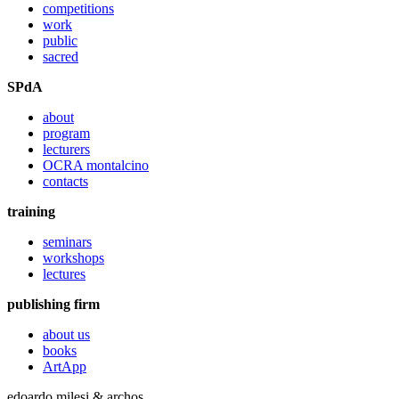
competitions
work
public
sacred
SPdA
about
program
lecturers
OCRA montalcino
contacts
training
seminars
workshops
lectures
publishing firm
about us
books
ArtApp
edoardo milesi & archos