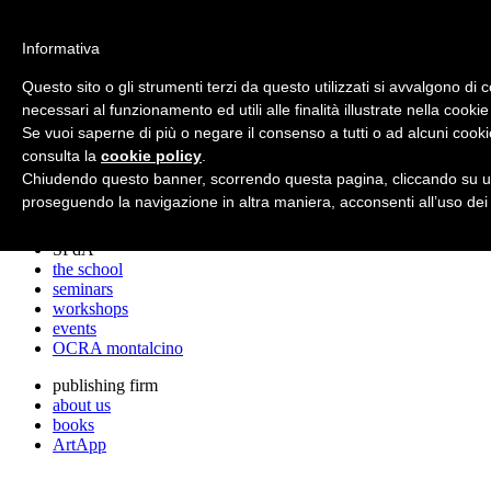
archos
Informativa
Questo sito o gli strumenti terzi da questo utilizzati si avvalgono di 
necessari al funzionamento ed utili alle finalità illustrate nella cookie
archos
Se vuoi saperne di più o negare il consenso a tutti o ad alcuni cooki
the studio
projects
consulta la
cookie policy
.
lectures
Chiudendo questo banner, scorrendo questa pagina, cliccando su un
prizes
proseguendo la navigazione in altra maniera, acconsenti all’uso dei
press cuttings
SPdA
the school
seminars
workshops
events
OCRA montalcino
publishing firm
about us
books
ArtApp