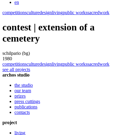
en
competitions
culture
design
living
public works
sacred
work
contest | extension of a
cemetery
schilpario (bg)
1980
competitions
culture
design
living
public works
sacred
work
see all projects
archos studio
the studio
our team
prizes
press cuttings
publications
contacts
project
living