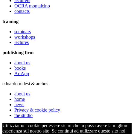
lecturers
OCRA montalcino
contacts
training
seminars
workshops
lectures
publishing firm
about us
books
ArtApp
edoardo milesi & archos
about us
home
news
Privacy & cookie policy
the studio
Utilizziamo i cookie per essere sicuri che tu possa avere la migliore
esperienza sul nostro sito. Se continui ad utilizzare questo sito noi