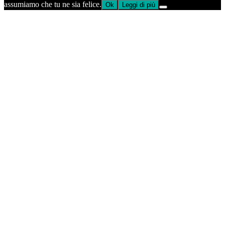
assumiamo che tu ne sia felice.
Ok
Leggi di più