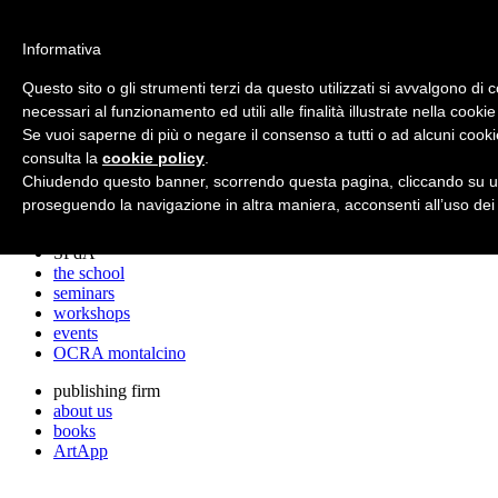
archos
Informativa
Questo sito o gli strumenti terzi da questo utilizzati si avvalgono di 
necessari al funzionamento ed utili alle finalità illustrate nella cookie
archos
Se vuoi saperne di più o negare il consenso a tutti o ad alcuni cooki
the studio
projects
consulta la
cookie policy
.
lectures
Chiudendo questo banner, scorrendo questa pagina, cliccando su un
prizes
proseguendo la navigazione in altra maniera, acconsenti all’uso dei
press cuttings
SPdA
the school
seminars
workshops
events
OCRA montalcino
publishing firm
about us
books
ArtApp