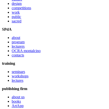
design
competitions
work
public
sacred
SPdA
about
program
lecturers
OCRA montalcino
contacts
training
seminars
workshops
lectures
publishing firm
about us
books
ArtApp