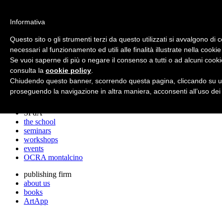
archos
Informativa
Questo sito o gli strumenti terzi da questo utilizzati si avvalgono di 
necessari al funzionamento ed utili alle finalità illustrate nella cookie
archos
Se vuoi saperne di più o negare il consenso a tutti o ad alcuni cooki
the studio
projects
consulta la
cookie policy
.
lectures
Chiudendo questo banner, scorrendo questa pagina, cliccando su un
prizes
proseguendo la navigazione in altra maniera, acconsenti all’uso dei
press cuttings
SPdA
the school
seminars
workshops
events
OCRA montalcino
publishing firm
about us
books
ArtApp