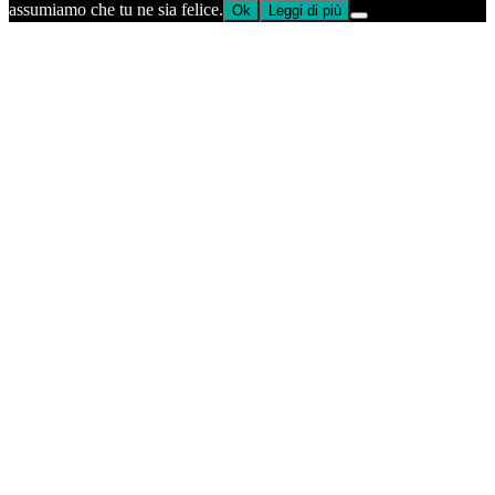
assumiamo che tu ne sia felice.
Ok
Leggi di più