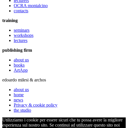
lecturers
OCRA montalcino
contacts
training
seminars
workshops
lectures
publishing firm
about us
books
ArtApp
edoardo milesi & archos
about us
home
news
Privacy & cookie policy
the studio
Utilizziamo i cookie per essere sicuri che tu possa avere la migliore
esperienza sul nostro sito. Se continui ad utilizzare questo sito noi