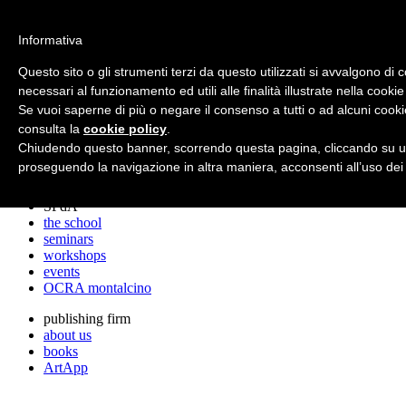
archos
Informativa
Questo sito o gli strumenti terzi da questo utilizzati si avvalgono di 
necessari al funzionamento ed utili alle finalità illustrate nella cookie
archos
Se vuoi saperne di più o negare il consenso a tutti o ad alcuni cooki
the studio
projects
consulta la
cookie policy
.
lectures
Chiudendo questo banner, scorrendo questa pagina, cliccando su un
prizes
proseguendo la navigazione in altra maniera, acconsenti all’uso dei
press cuttings
SPdA
the school
seminars
workshops
events
OCRA montalcino
publishing firm
about us
books
ArtApp