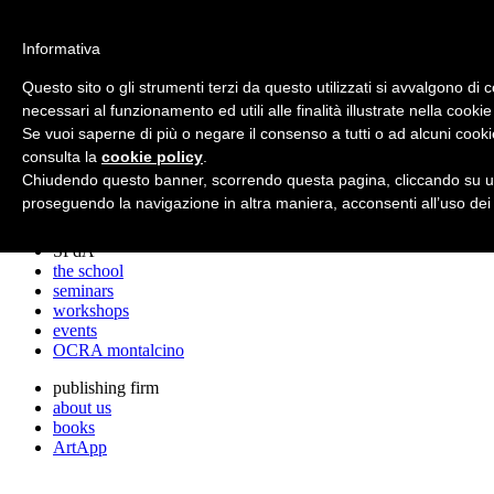
archos
Informativa
Questo sito o gli strumenti terzi da questo utilizzati si avvalgono di 
necessari al funzionamento ed utili alle finalità illustrate nella cookie
archos
Se vuoi saperne di più o negare il consenso a tutti o ad alcuni cooki
the studio
projects
consulta la
cookie policy
.
lectures
Chiudendo questo banner, scorrendo questa pagina, cliccando su un
prizes
proseguendo la navigazione in altra maniera, acconsenti all’uso dei
press cuttings
SPdA
the school
seminars
workshops
events
OCRA montalcino
publishing firm
about us
books
ArtApp