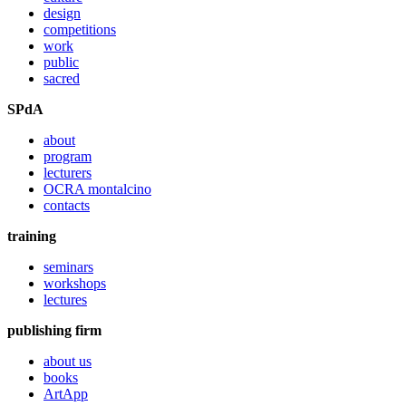
design
competitions
work
public
sacred
SPdA
about
program
lecturers
OCRA montalcino
contacts
training
seminars
workshops
lectures
publishing firm
about us
books
ArtApp