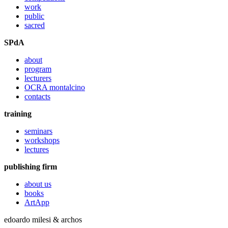
work
public
sacred
SPdA
about
program
lecturers
OCRA montalcino
contacts
training
seminars
workshops
lectures
publishing firm
about us
books
ArtApp
edoardo milesi & archos