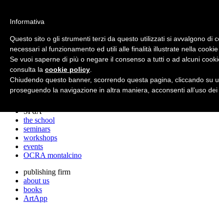
archos
Informativa
Questo sito o gli strumenti terzi da questo utilizzati si avvalgono di 
necessari al funzionamento ed utili alle finalità illustrate nella cookie
archos
Se vuoi saperne di più o negare il consenso a tutti o ad alcuni cooki
the studio
projects
consulta la
cookie policy
.
lectures
Chiudendo questo banner, scorrendo questa pagina, cliccando su un
prizes
proseguendo la navigazione in altra maniera, acconsenti all’uso dei
press cuttings
SPdA
the school
seminars
workshops
events
OCRA montalcino
publishing firm
about us
books
ArtApp