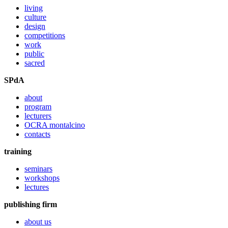
living
culture
design
competitions
work
public
sacred
SPdA
about
program
lecturers
OCRA montalcino
contacts
training
seminars
workshops
lectures
publishing firm
about us