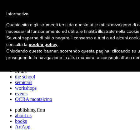
archos
Informativa
Questo sito o gli strumenti terzi da questo utilizzati si avvalgono di 
necessari al funzionamento ed utili alle finalità illustrate nella cookie
archos
Se vuoi saperne di più o negare il consenso a tutti o ad alcuni cooki
the studio
projects
consulta la
cookie policy
.
lectures
Chiudendo questo banner, scorrendo questa pagina, cliccando su un
prizes
proseguendo la navigazione in altra maniera, acconsenti all’uso dei
press cuttings
SPdA
the school
seminars
workshops
events
OCRA montalcino
publishing firm
about us
books
ArtApp