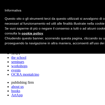
archos
Informativa
Questo sito o gli strumenti terzi da questo utilizzati si avvalgono di 
necessari al funzionamento ed utili alle finalità illustrate nella cookie
archos
Se vuoi saperne di più o negare il consenso a tutti o ad alcuni cooki
the studio
projects
consulta la
cookie policy
.
lectures
Chiudendo questo banner, scorrendo questa pagina, cliccando su un
prizes
proseguendo la navigazione in altra maniera, acconsenti all’uso dei
press cuttings
SPdA
the school
seminars
workshops
events
OCRA montalcino
publishing firm
about us
books
ArtApp