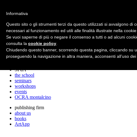
archos
Informativa
Questo sito o gli strumenti terzi da questo utilizzati si avvalgono di 
necessari al funzionamento ed utili alle finalità illustrate nella cookie
archos
Se vuoi saperne di più o negare il consenso a tutti o ad alcuni cooki
the studio
projects
consulta la
cookie policy
.
lectures
Chiudendo questo banner, scorrendo questa pagina, cliccando su un
prizes
proseguendo la navigazione in altra maniera, acconsenti all’uso dei
press cuttings
SPdA
the school
seminars
workshops
events
OCRA montalcino
publishing firm
about us
books
ArtApp