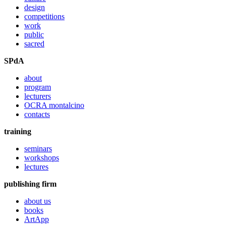
design
competitions
work
public
sacred
SPdA
about
program
lecturers
OCRA montalcino
contacts
training
seminars
workshops
lectures
publishing firm
about us
books
ArtApp