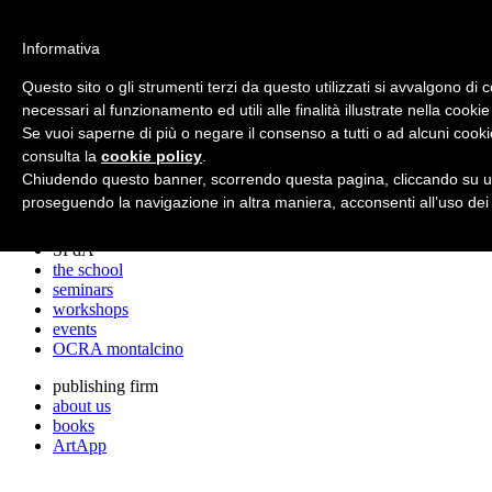
archos
Informativa
Questo sito o gli strumenti terzi da questo utilizzati si avvalgono di 
necessari al funzionamento ed utili alle finalità illustrate nella cookie
archos
Se vuoi saperne di più o negare il consenso a tutti o ad alcuni cooki
the studio
projects
consulta la
cookie policy
.
lectures
Chiudendo questo banner, scorrendo questa pagina, cliccando su un
prizes
proseguendo la navigazione in altra maniera, acconsenti all’uso dei
press cuttings
SPdA
the school
seminars
workshops
events
OCRA montalcino
publishing firm
about us
books
ArtApp