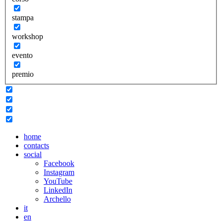
stampa
workshop
evento
premio
home
contacts
social
Facebook
Instagram
YouTube
LinkedIn
Archello
it
en