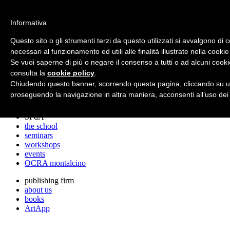
archos
Informativa
Questo sito o gli strumenti terzi da questo utilizzati si avvalgono di 
necessari al funzionamento ed utili alle finalità illustrate nella cookie
archos
Se vuoi saperne di più o negare il consenso a tutti o ad alcuni cooki
the studio
projects
consulta la
cookie policy
.
lectures
Chiudendo questo banner, scorrendo questa pagina, cliccando su un
prizes
proseguendo la navigazione in altra maniera, acconsenti all’uso dei
press cuttings
SPdA
the school
seminars
workshops
events
OCRA montalcino
publishing firm
about us
books
ArtApp