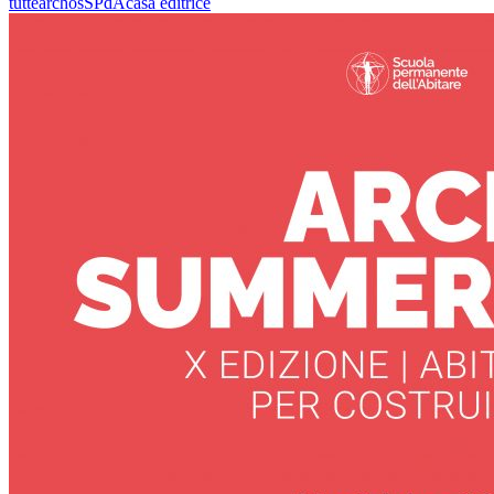
tutte
archos
SPdA
casa editrice