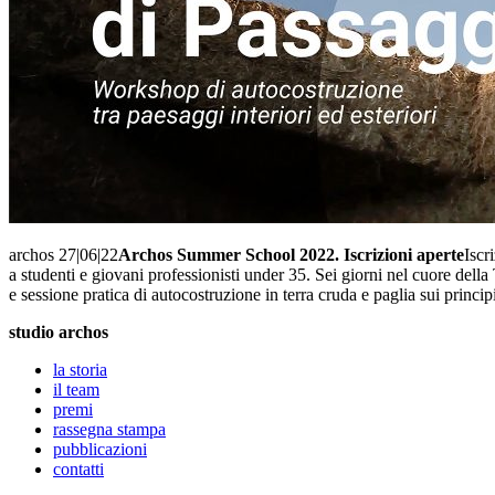
archos 27|06|22
Archos Summer School 2022. Iscrizioni aperte
Iscr
a studenti e giovani professionisti under 35. Sei giorni nel cuore della 
e sessione pratica di autocostruzione in terra cruda e paglia sui princi
studio archos
la storia
il team
premi
rassegna stampa
pubblicazioni
contatti