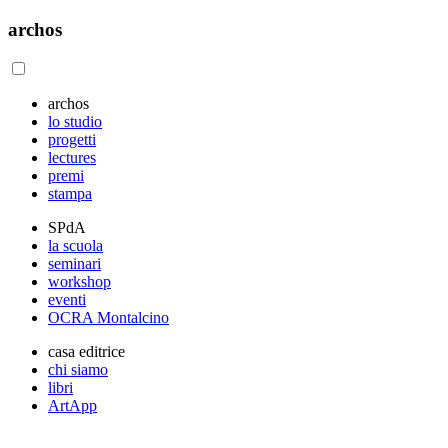
archos
archos
lo studio
progetti
lectures
premi
stampa
SPdA
la scuola
seminari
workshop
eventi
OCRA Montalcino
casa editrice
chi siamo
libri
ArtApp