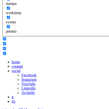
stampa
workshop
evento
premio
home
contatti
social
Facebook
Instagram
YouTube
LinkedIn
Archello
it
en