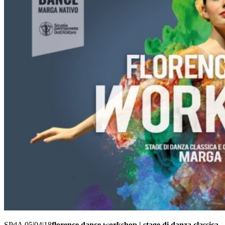
SPdA 05|04|18
florence dance workshop | stage di danza classica