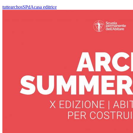
tutte
archos
SPdA
casa editrice