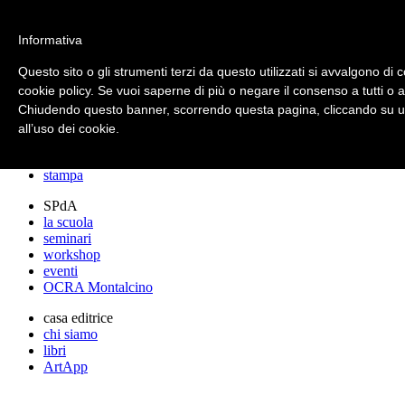
archos
Informativa
Questo sito o gli strumenti terzi da questo utilizzati si avvalgono di c
cookie policy. Se vuoi saperne di più o negare il consenso a tutti o 
archos
Chiudendo questo banner, scorrendo questa pagina, cliccando su un
lo studio
progetti
all’uso dei cookie.
lectures
premi
stampa
SPdA
la scuola
seminari
workshop
eventi
OCRA Montalcino
casa editrice
chi siamo
libri
ArtApp