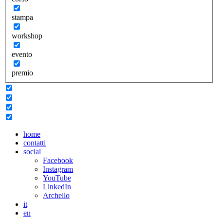
stampa
workshop
evento
premio
home
contatti
social
Facebook
Instagram
YouTube
LinkedIn
Archello
it
en