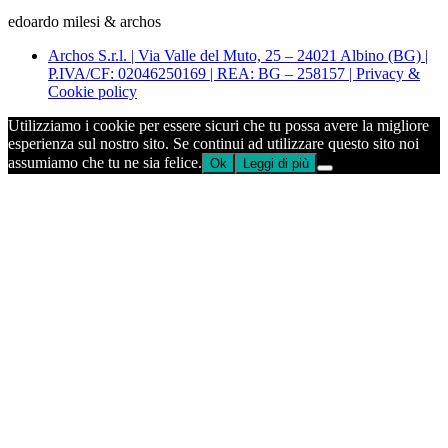
edoardo milesi & archos
Archos S.r.l. | Via Valle del Muto, 25 – 24021 Albino (BG) |
P.IVA/CF: 02046250169 | REA: BG – 258157 | Privacy &
Cookie policy
Utilizziamo i cookie per essere sicuri che tu possa avere la migliore
esperienza sul nostro sito. Se continui ad utilizzare questo sito noi
assumiamo che tu ne sia felice.
Ok
Leggi di più