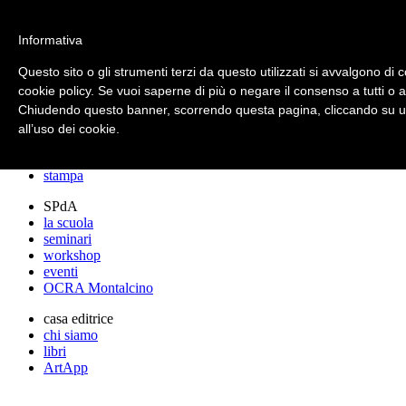
archos
Informativa
Questo sito o gli strumenti terzi da questo utilizzati si avvalgono di c
cookie policy. Se vuoi saperne di più o negare il consenso a tutti o 
archos
Chiudendo questo banner, scorrendo questa pagina, cliccando su un
lo studio
progetti
all’uso dei cookie.
lectures
premi
stampa
SPdA
la scuola
seminari
workshop
eventi
OCRA Montalcino
casa editrice
chi siamo
libri
ArtApp