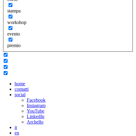
stampa
workshop
evento
premio
home
contatti
social
Facebook
Instagram
YouTube
LinkedIn
Archello
it
en