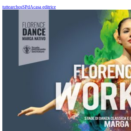
tutte
archos
SPdA
casa editrice