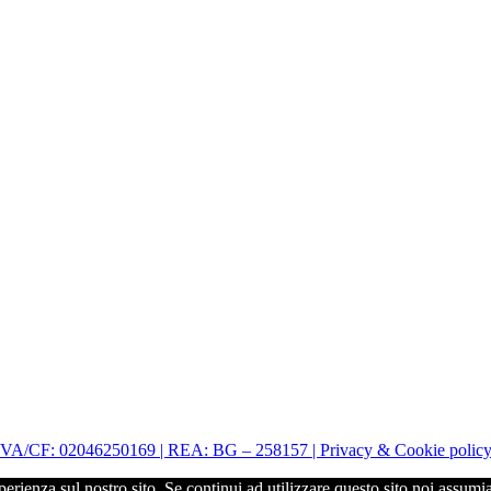
| P.IVA/CF: 02046250169 | REA: BG – 258157 | Privacy & Cookie polic
perienza sul nostro sito. Se continui ad utilizzare questo sito noi assumi