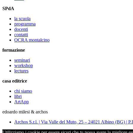
SPdA
la scuola
programma
docenti
contatti
OCRA montalcino
formazione
seminari
workshop
lectures
casa editrice
chi siamo
libri
ArtApp
edoardo milesi & archos
Archos S.r.l. | Via Valle del Muto, 25 – 24021 Albino (BG) 
Utilizziamo i cookie per essere sicuri che tu possa avere la migliore es