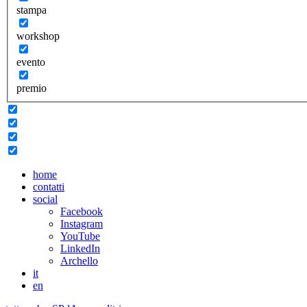
stampa
workshop
evento
premio
home
contatti
social
Facebook
Instagram
YouTube
LinkedIn
Archello
it
en