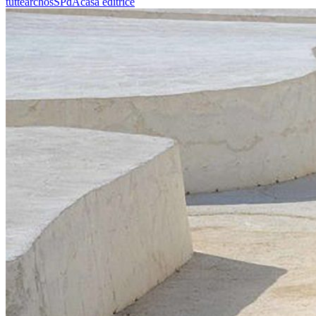
tutte
archos
SPdA
casa editrice