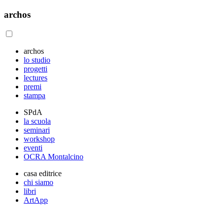
archos
archos
lo studio
progetti
lectures
premi
stampa
SPdA
la scuola
seminari
workshop
eventi
OCRA Montalcino
casa editrice
chi siamo
libri
ArtApp