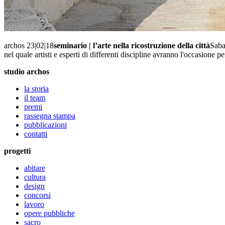
archos 23|02|18
seminario | l’arte nella ricostruzione della città
Saba
nel quale artisti e esperti di differenti discipline avranno l'occasione pe
studio archos
la storia
il team
premi
rassegna stampa
pubblicazioni
contatti
progetti
abitare
cultura
design
concorsi
lavoro
opere pubbliche
sacro