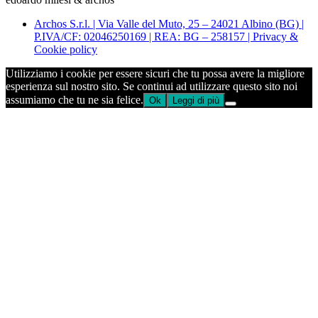
Archos S.r.l. | Via Valle del Muto, 25 – 24021 Albino (BG) |
P.IVA/CF: 02046250169 | REA: BG – 258157 | Privacy &
Cookie policy
Utilizziamo i cookie per essere sicuri che tu possa avere la migliore
esperienza sul nostro sito. Se continui ad utilizzare questo sito noi
assumiamo che tu ne sia felice.
Ok
Leggi di più