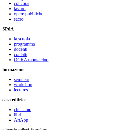
concorsi
lavoro
opere pubbliche
sacro
SPdA
la scuola
programma
docenti
contatti
OCRA montalcino
formazione
seminari
workshop
lectures
casa editrice
chi siamo
libri
ArtApp
edoardo milesi & archos