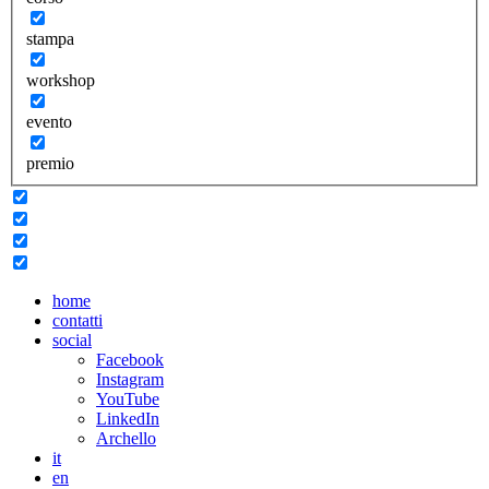
stampa
workshop
evento
premio
home
contatti
social
Facebook
Instagram
YouTube
LinkedIn
Archello
it
en