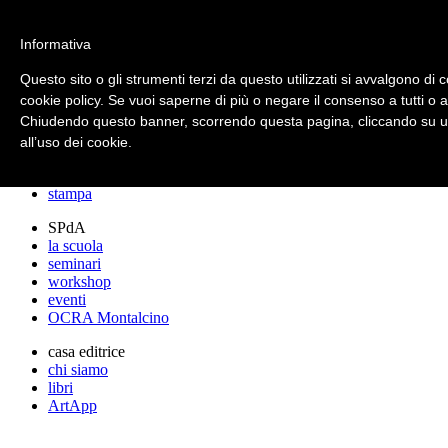
archos
Informativa
Questo sito o gli strumenti terzi da questo utilizzati si avvalgono di c
cookie policy. Se vuoi saperne di più o negare il consenso a tutti o 
archos
Chiudendo questo banner, scorrendo questa pagina, cliccando su un
lo studio
progetti
all’uso dei cookie.
lectures
premi
stampa
SPdA
la scuola
seminari
workshop
eventi
OCRA Montalcino
casa editrice
chi siamo
libri
ArtApp