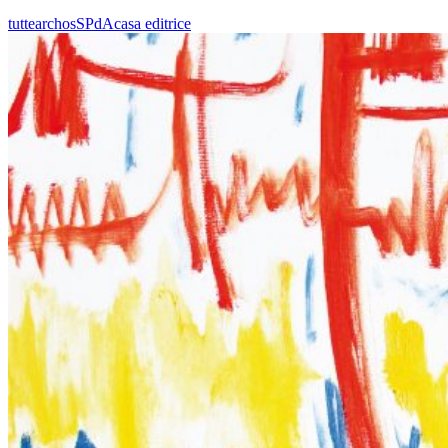
tutte
archos
SPdA
casa editrice