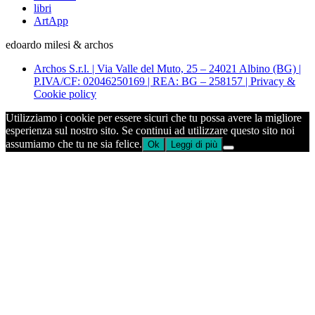
libri
ArtApp
edoardo milesi & archos
Archos S.r.l. | Via Valle del Muto, 25 – 24021 Albino (BG) |
P.IVA/CF: 02046250169 | REA: BG – 258157 | Privacy &
Cookie policy
Utilizziamo i cookie per essere sicuri che tu possa avere la migliore
esperienza sul nostro sito. Se continui ad utilizzare questo sito noi
assumiamo che tu ne sia felice.
Ok
Leggi di più