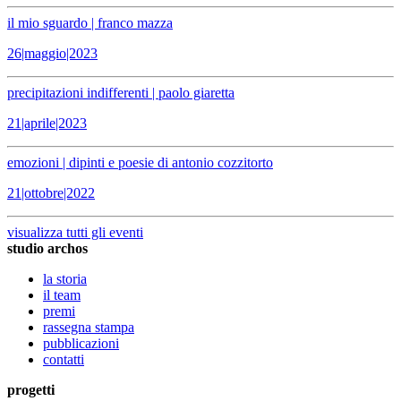
il mio sguardo | franco mazza
26|maggio|2023
precipitazioni indifferenti | paolo giaretta
21|aprile|2023
emozioni | dipinti e poesie di antonio cozzitorto
21|ottobre|2022
visualizza tutti gli eventi
studio archos
la storia
il team
premi
rassegna stampa
pubblicazioni
contatti
progetti