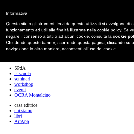
archos
Informativa
Questo sito o gli strumenti terzi da questo utilizzati si avvalgono di 
funzionamento ed utili alle finalità illustrate nella cookie policy. Se 
archos
negare il consenso a tutti o ad alcuni cookie, consulta la
cookie pol
lo studio
progetti
Chiudendo questo banner, scorrendo questa pagina, cliccando su u
lectures
navigazione in altra maniera, acconsenti all’uso dei cookie.
premi
stampa
SPdA
la scuola
seminari
workshop
eventi
OCRA Montalcino
casa editrice
chi siamo
libri
ArtApp