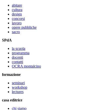
abitare
cultura
design
concorsi
lavoro
opere pubbliche
sacro
SPdA
la scuola
programma
docenti
contatti
OCRA montalcino
formazione
seminari
workshop
lectures
casa editrice
chi siamo