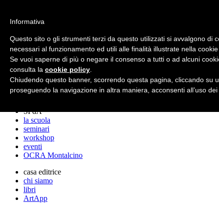
archos
Informativa
Questo sito o gli strumenti terzi da questo utilizzati si avvalgono di 
necessari al funzionamento ed utili alle finalità illustrate nella cookie
archos
Se vuoi saperne di più o negare il consenso a tutti o ad alcuni cooki
lo studio
progetti
consulta la
cookie policy
.
lectures
Chiudendo questo banner, scorrendo questa pagina, cliccando su un
premi
proseguendo la navigazione in altra maniera, acconsenti all’uso dei
stampa
SPdA
la scuola
seminari
workshop
eventi
OCRA Montalcino
casa editrice
chi siamo
libri
ArtApp