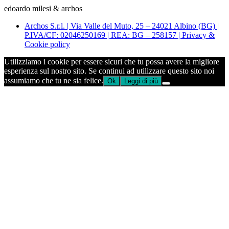
edoardo milesi & archos
Archos S.r.l. | Via Valle del Muto, 25 – 24021 Albino (BG) |
P.IVA/CF: 02046250169 | REA: BG – 258157 | Privacy &
Cookie policy
Utilizziamo i cookie per essere sicuri che tu possa avere la migliore
esperienza sul nostro sito. Se continui ad utilizzare questo sito noi
assumiamo che tu ne sia felice.
Ok
Leggi di più