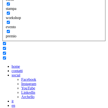
stampa
workshop
evento
premio
home
contatti
social
Facebook
Instagram
YouTube
LinkedIn
Archello
it
en