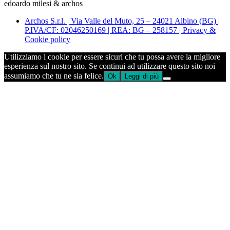
edoardo milesi & archos
Archos S.r.l. | Via Valle del Muto, 25 – 24021 Albino (BG) |
P.IVA/CF: 02046250169 | REA: BG – 258157 | Privacy &
Cookie policy
Utilizziamo i cookie per essere sicuri che tu possa avere la migliore
esperienza sul nostro sito. Se continui ad utilizzare questo sito noi
assumiamo che tu ne sia felice.
Ok
Leggi di più