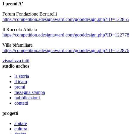
I premi A’
Forum Fondazione Bertarelli
https://competition.adesignaward.com/gooddesign.php?ID=122855
Il Roccolo Abitato
https://competition.adesignaward.com/gooddesign.php?ID=122778
Villa bifamiliare
https://competition.adesignaward.com/gooddesign.php?ID=122876
visualizza tutti
studio archos
la storia
il team
premi
rassegna stampa
pubblicazioni
contatti
progetti
abitare
cultura