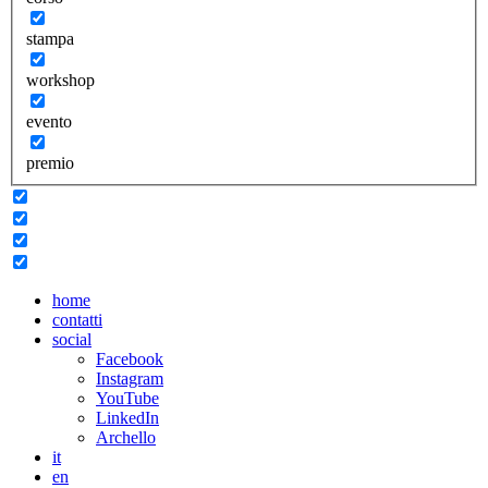
stampa
workshop
evento
premio
home
contatti
social
Facebook
Instagram
YouTube
LinkedIn
Archello
it
en