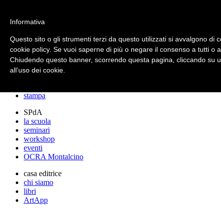
archos
Informativa
Questo sito o gli strumenti terzi da questo utilizzati si avvalgono di c
cookie policy. Se vuoi saperne di più o negare il consenso a tutti o 
archos
Chiudendo questo banner, scorrendo questa pagina, cliccando su un
lo studio
progetti
all’uso dei cookie.
lectures
premi
stampa
SPdA
la scuola
seminari
workshop
eventi
OCRA Montalcino
casa editrice
chi siamo
libri
ArtApp