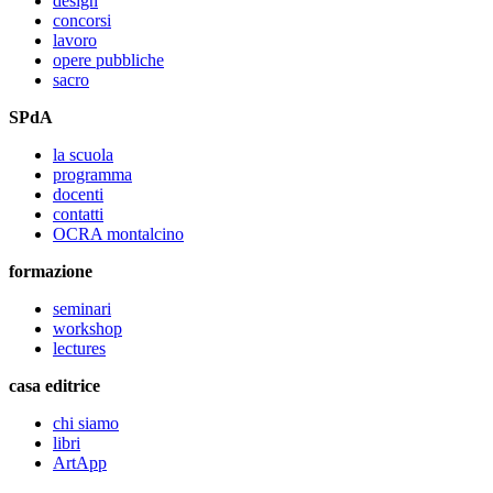
design
concorsi
lavoro
opere pubbliche
sacro
SPdA
la scuola
programma
docenti
contatti
OCRA montalcino
formazione
seminari
workshop
lectures
casa editrice
chi siamo
libri
ArtApp