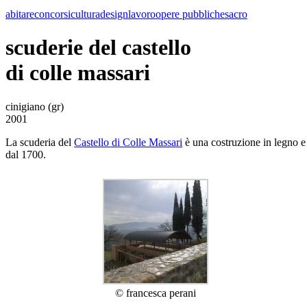
abitare
concorsi
cultura
design
lavoro
opere pubbliche
sacro
scuderie del castello
di colle massari
cinigiano (gr)
2001
La scuderia del
Castello di Colle Massari
è una costruzione in legno e 
dal 1700.
© francesca perani