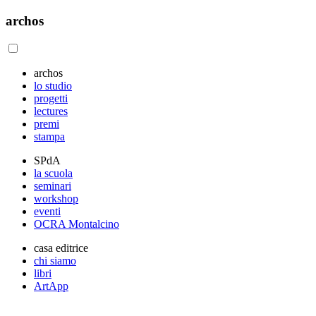
archos
archos
lo studio
progetti
lectures
premi
stampa
SPdA
la scuola
seminari
workshop
eventi
OCRA Montalcino
casa editrice
chi siamo
libri
ArtApp