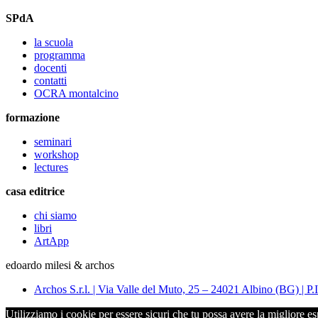
SPdA
la scuola
programma
docenti
contatti
OCRA montalcino
formazione
seminari
workshop
lectures
casa editrice
chi siamo
libri
ArtApp
edoardo milesi & archos
Archos S.r.l. | Via Valle del Muto, 25 – 24021 Albino (BG) 
Utilizziamo i cookie per essere sicuri che tu possa avere la migliore es