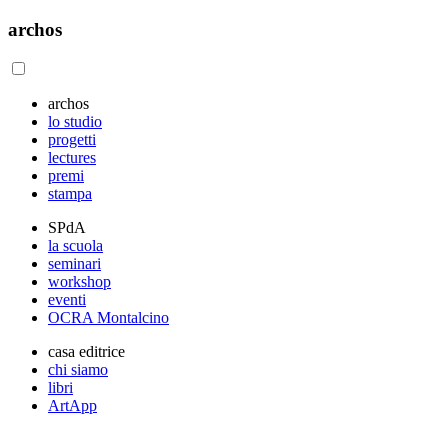
archos
archos
lo studio
progetti
lectures
premi
stampa
SPdA
la scuola
seminari
workshop
eventi
OCRA Montalcino
casa editrice
chi siamo
libri
ArtApp