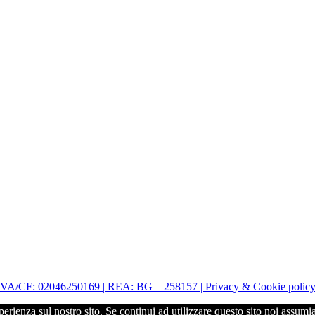
| P.IVA/CF: 02046250169 | REA: BG – 258157 | Privacy & Cookie polic
perienza sul nostro sito. Se continui ad utilizzare questo sito noi assumi