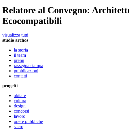
Relatore al Convegno: Architett
Ecocompatibili
visualizza tutti
studio archos
la storia
il team
premi
rassegna stampa
pubblicazioni
contatti
progetti
abitare
cultura
design
concorsi
lavoro
opere pubbliche
sacro