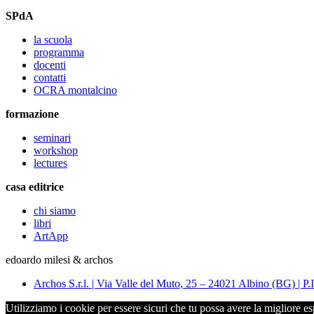
SPdA
la scuola
programma
docenti
contatti
OCRA montalcino
formazione
seminari
workshop
lectures
casa editrice
chi siamo
libri
ArtApp
edoardo milesi & archos
Archos S.r.l. | Via Valle del Muto, 25 – 24021 Albino (BG) 
Utilizziamo i cookie per essere sicuri che tu possa avere la migliore es