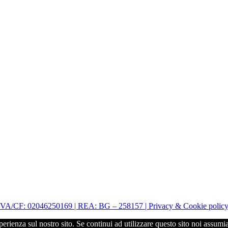
| P.IVA/CF: 02046250169 | REA: BG – 258157 | Privacy & Cookie polic
perienza sul nostro sito. Se continui ad utilizzare questo sito noi assumi