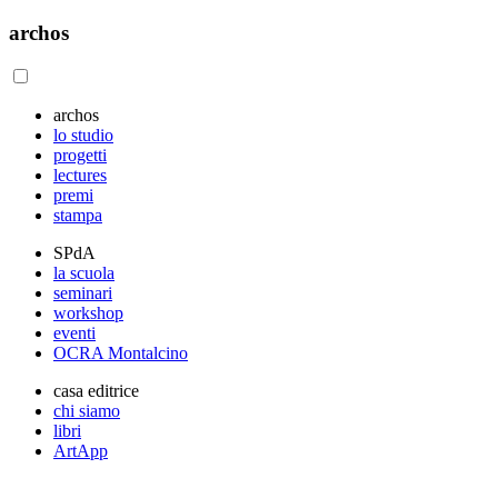
archos
archos
lo studio
progetti
lectures
premi
stampa
SPdA
la scuola
seminari
workshop
eventi
OCRA Montalcino
casa editrice
chi siamo
libri
ArtApp