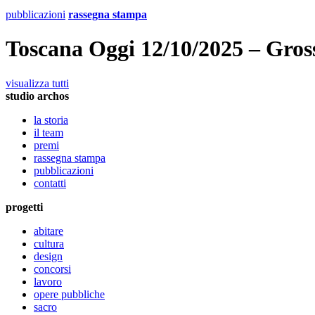
pubblicazioni
rassegna stampa
Toscana Oggi 12/10/2025 – Grosse
visualizza tutti
studio archos
la storia
il team
premi
rassegna stampa
pubblicazioni
contatti
progetti
abitare
cultura
design
concorsi
lavoro
opere pubbliche
sacro