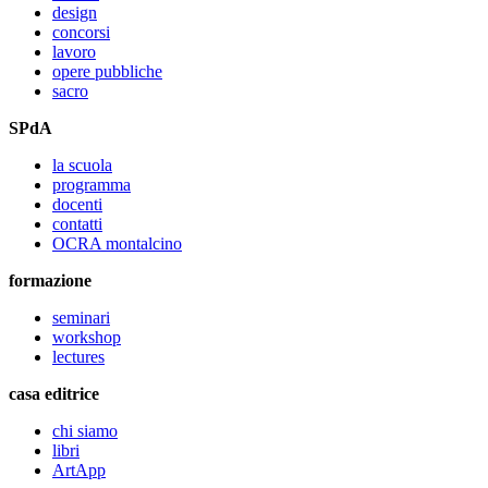
design
concorsi
lavoro
opere pubbliche
sacro
SPdA
la scuola
programma
docenti
contatti
OCRA montalcino
formazione
seminari
workshop
lectures
casa editrice
chi siamo
libri
ArtApp