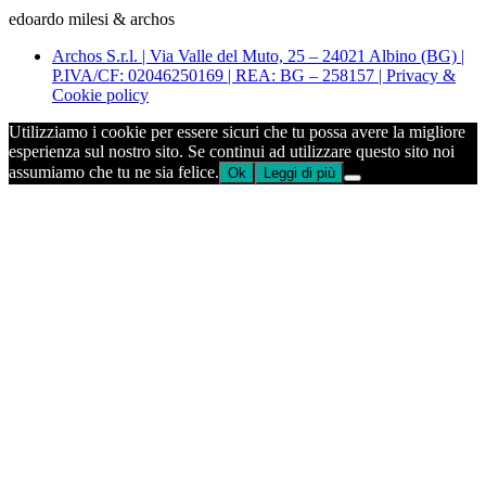
edoardo milesi & archos
Archos S.r.l. | Via Valle del Muto, 25 – 24021 Albino (BG) |
P.IVA/CF: 02046250169 | REA: BG – 258157 | Privacy &
Cookie policy
Utilizziamo i cookie per essere sicuri che tu possa avere la migliore
esperienza sul nostro sito. Se continui ad utilizzare questo sito noi
assumiamo che tu ne sia felice.
Ok
Leggi di più