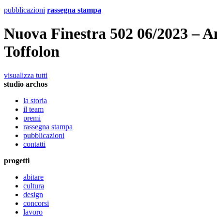
pubblicazioni
rassegna stampa
Nuova Finestra 502 06/2023 – Am
Toffolon
visualizza tutti
studio archos
la storia
il team
premi
rassegna stampa
pubblicazioni
contatti
progetti
abitare
cultura
design
concorsi
lavoro