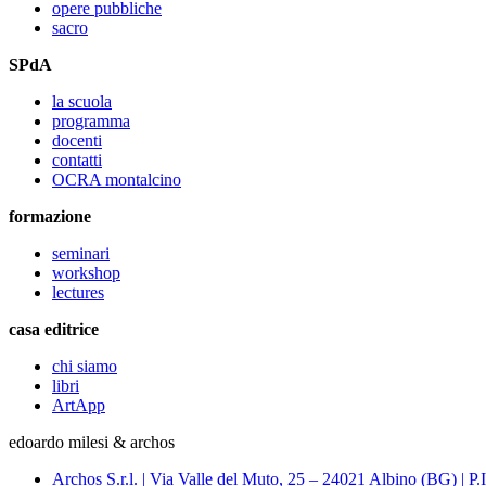
opere pubbliche
sacro
SPdA
la scuola
programma
docenti
contatti
OCRA montalcino
formazione
seminari
workshop
lectures
casa editrice
chi siamo
libri
ArtApp
edoardo milesi & archos
Archos S.r.l. | Via Valle del Muto, 25 – 24021 Albino (BG) 