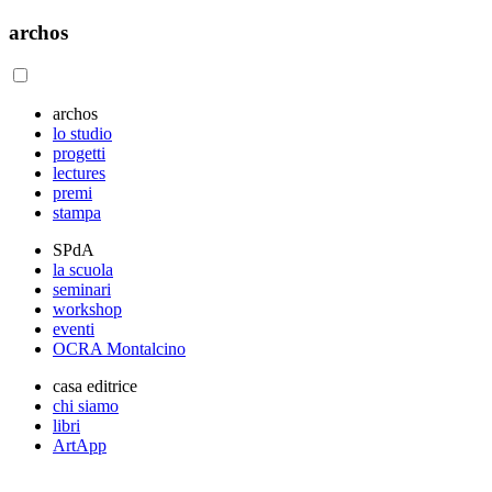
archos
archos
lo studio
progetti
lectures
premi
stampa
SPdA
la scuola
seminari
workshop
eventi
OCRA Montalcino
casa editrice
chi siamo
libri
ArtApp